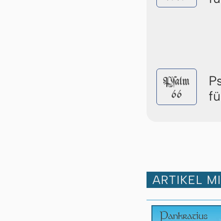
P
Pſalm
66
f
ARTIKEL M