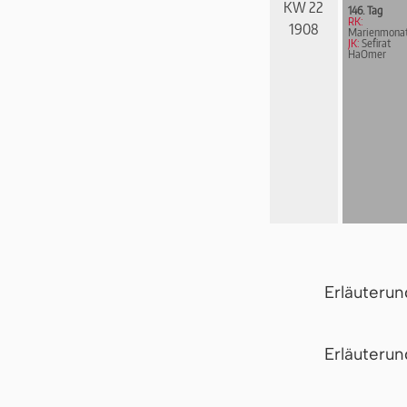
KW 22
146. Tag
RK:
1908
Marienmona
JK:
Sefirat
HaOmer
Erläuteru
Er­läu­te­r