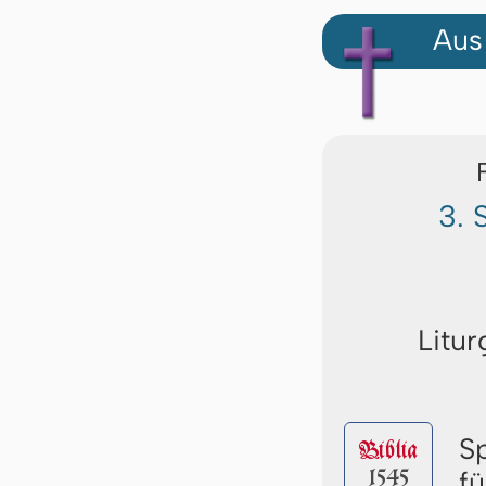
Aus
3. 
Litur
S
Biblia
1545
f