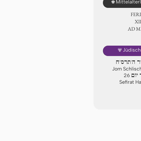
♚
Mittelalte
FER
Ⅻ.
AD 
🕎
Jüdisch
יר ה'תרס"ח
Jom Schlisch
יום
26
Sefirat H