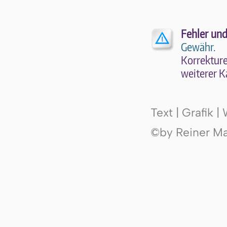
Fehler und
Gewähr.
Kor­rek­tu­r
wei­te­rer K
Text | Grafik 
©by Reiner Mak