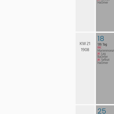
HaOmer
18
KW 21
139. Tag
RK:
1908
Marienmona
JK:
Lag
BaOmer
JK:
Sefirat
HaOmer
25