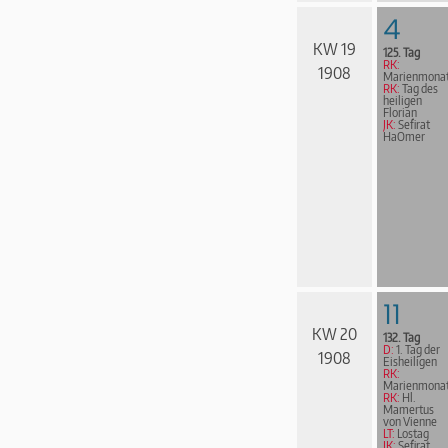
4
KW 19
125. Tag
RK:
1908
Marienmona
RK:
Tag des
heiligen
Florian
JK:
Sefirat
HaOmer
11
KW 20
132. Tag
D:
1. Tag der
1908
Eisheiligen
RK:
Marienmona
RK:
Hl.
Mamertus
von Vienne
LT:
Lostag
JK:
Sefirat