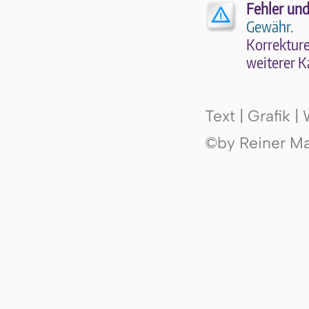
Fehler und
Gewähr.
Kor­rek­tu­r
wei­te­rer K
Text | Grafik 
©by Reiner Mak