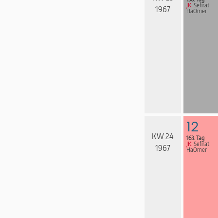
JK:
Sefirat
1967
HaOmer
12
KW 24
163. Tag
JK:
Sefirat
1967
HaOmer