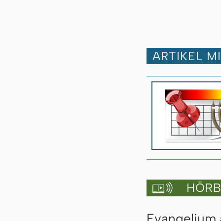
ARTIKEL M
HÖRBU

Evangelium a