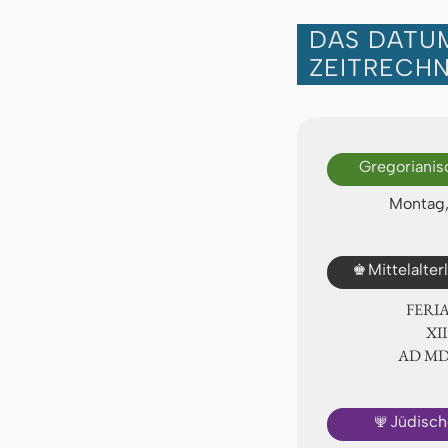
DAS DATUM
ZEITRECH
Gregorianis
Montag,
♚
Mittelalte
FERI
Ⅻ.
AD Ⅿ
🕎
Jüdisch