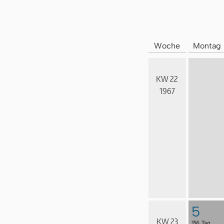
Woche
Montag
KW 22
1967
5
KW 23
156. Tag