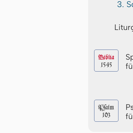
3. S
Litur
S
Biblia
1545
f
P
Pſalm
103
f