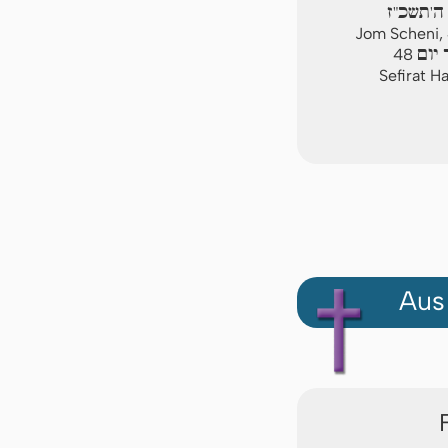
 ה'תשכ"ז
Jom Scheni,
יום
48
Sefirat H
Aus