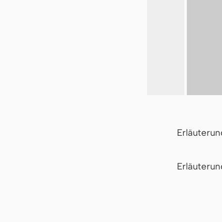
Erläuteru
Er­läu­te­r