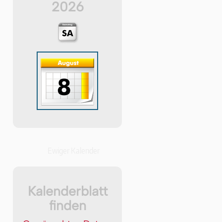
2026
Ewiger Kalender
Kalenderblatt
finden