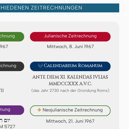
CHIEDENEN ZEITRECHNUNGEN
echnung
Julianische Zeitrechnung
1967
Mittwoch, 8. Juni 1967
eichnung

Calendarium Romanum
ANTE DIEM XI. KA­LEN­DAS IVLIAS
ⅯⅯⅮⅭⅭⅩⅩⅩ A.V.C.
ⅩⅦ
(das Jahr 2730 nach der Gründung Roms)
hnung
✙
Neojulianische Zeitrechnung
יום ר
Mittwoch, 21. Juni 1967
 AM 5727