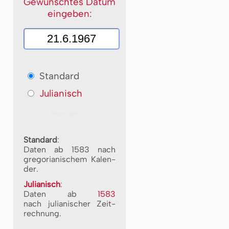
Gewünschtes Datum
eingeben:
Standard
Julianisch
Standard
:
Daten ab 1583 nach
gre­go­ri­a­ni­schem Ka­len­
der.
Julianisch
:
Daten ab
1583
nach ju­li­a­ni­scher Zeit­
rech­nung.