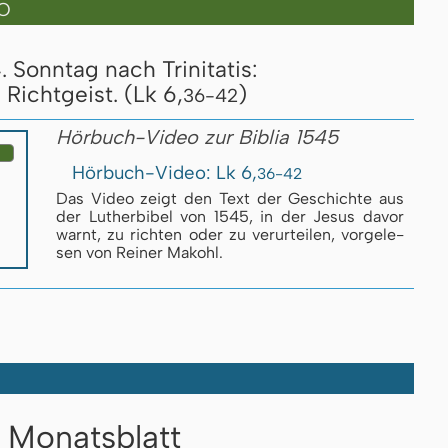
O
Sonntag nach Trinitatis:
Richtgeist. (Lk 6,
)
36-42
Hörbuch-Video zur Biblia 1545
Hörbuch-Video: Lk 6,
36-42
Das Video zeigt den Text der Ge­schich­te aus
der Luther­bi­bel von 1545, in der Jesus da­vor
warnt, zu rich­ten oder zu ver­ur­tei­len, vor­ge­le­
sen von Reiner Makohl.
Monatsblatt