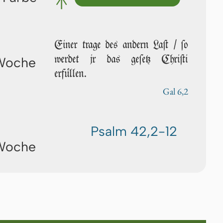
Einer trage des andern Laſt / ſo
wer­det jr das geſetz Chri­ſti
 Woche
erfüllen.
Gal 6,2
Psalm 42,2-12
 Woche