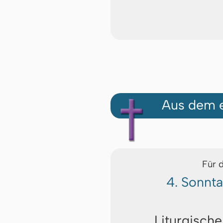
Aus dem e
Für 
4. Sonnta
Liturgische