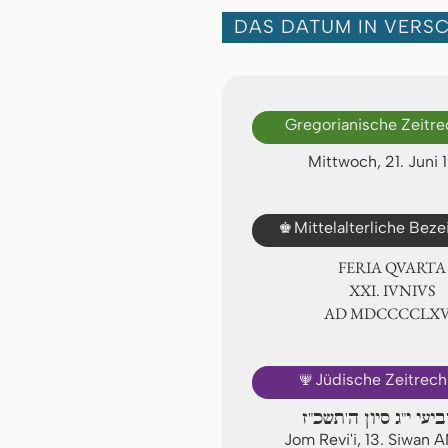
DAS DATUM IN VERS
Gregorianische Zeitr
Mittwoch, 21. Juni 
♚
Mittelalterliche Bez
FERIA QUARTA
ⅩⅪ. IVNIVS
AD ⅯⅮⅭⅭⅭⅭⅬ
🕎
Jüdische Zeitrec
ביעי י"ג סיון ה'תשכ"ז
Jom Revi'i, 13. Siwan