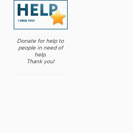
Donate for help to
people in need of
help.
Thank you!