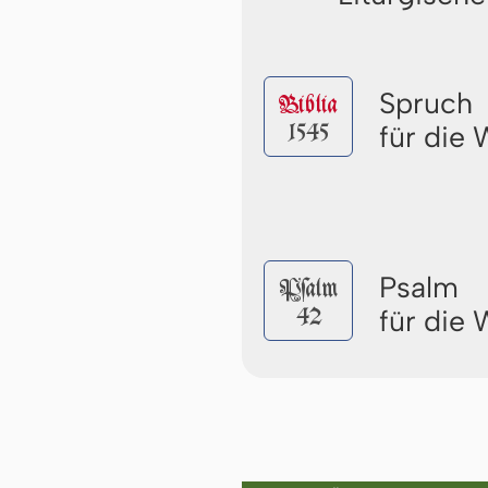
Spruch
Biblia
1545
für die
Psalm
Pſalm
42
für die