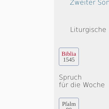
Zweiter So
Liturgische
Biblia
1545
Spruch
für die Woche
Pſalm