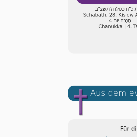
שבת כ"ח כסלו ה'ת
Schabath, 28. Kislew
4
חֲנֻכָּה יום
Chanukka | 4. T
Aus dem ev
Für d