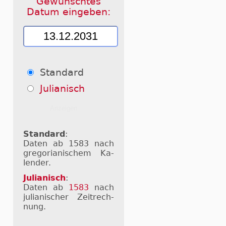
Gewünschtes
Datum eingeben:
Standard
Julianisch
Standard
:
Daten ab 1583 nach
gre­go­ri­a­ni­schem Ka­
len­der.
Julianisch
:
Daten ab
1583
nach
ju­li­a­ni­scher Zeit­rech­
nung.