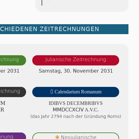
SCHIEDENEN ZEITRECHNUNGEN
rechnung
Julianische Zeitrechnung
er 2031
Samstag, 30. November 2031
zeichnung

Calendarium Romanum
UM
IDIBVS DE­CEMB­RI­BVS
ER
ⅯⅯⅮⅭⅭⅩⅭⅠⅤ A.V.C.
(das Jahr 2794 nach der Gründung Roms)
chnung
Neojulianische
✙