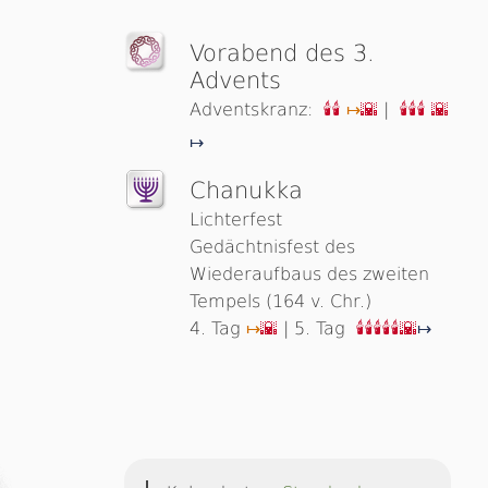
Vorabend des 3.
Advents
Adventskranz:
|
🕯🕯
↦
🌇
🕯🕯🕯
🌇
↦
Chanukka
Lichterfest
Gedächtnisfest des
Wiederaufbaus des zweiten
Tempels (164 v. Chr.)
4. Tag
| 5. Tag
↦
🌇
🕯🕯🕯🕯🕯
🌇
↦