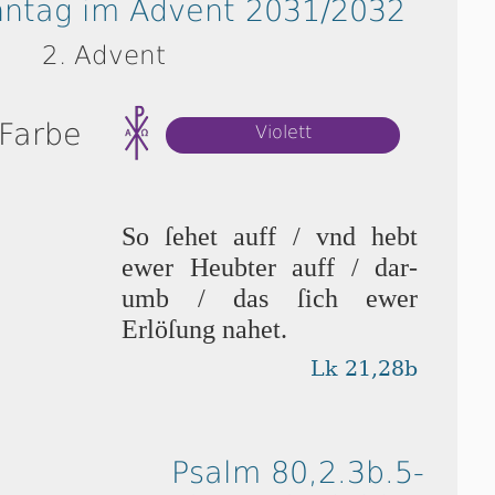
nntag im Advent 2031/2032
2. Advent
 Farbe
Violett
So ſe­het auff / vnd hebt
ew­er Heubter auff / da­r­
umb / das ſich ew­er
Erlöſung nahet.
Lk 21,28b
Psalm 80,2.3b.5-