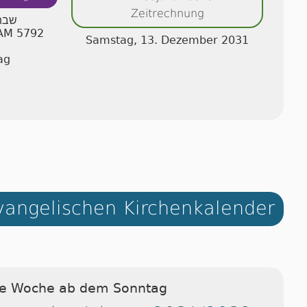
Zeitrechnung
שצ"ב
 AM 5792
Samstag, 13. Dezember 2031
ag
angelischen Kirchenkalender
ie Woche ab dem Sonntag