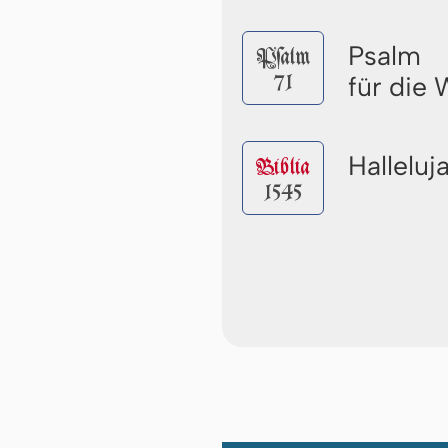
Psalm
Pſalm
71
für die
Halleluj
Biblia
1545