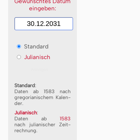
Gewünschtes Datum
eingeben:
Standard
Julianisch
Standard
:
Daten ab 1583 nach
gre­go­ri­a­ni­schem Ka­len­
der.
Julianisch
:
Daten ab
1583
nach ju­li­a­ni­scher Zeit­
rech­nung.