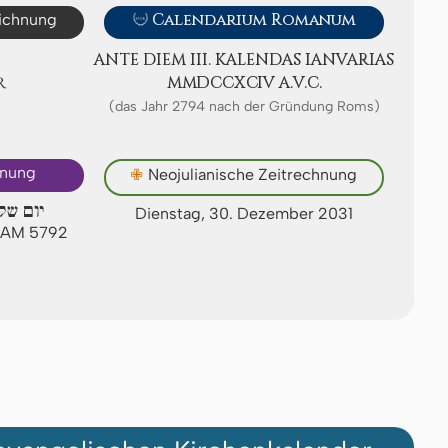
eichnung

Calendarium Romanum
ANTE DIEM III. KA­LEN­DAS IA­NV­A­RI­AS
R
ⅯⅯⅮⅭⅭⅩⅭⅠⅤ A.V.C.
(das Jahr 2794 nach der Gründung Roms)
hnung
✙
Neojulianische Zeitrechnung
יום של
Dienstag, 30. Dezember 2031
t AM 5792