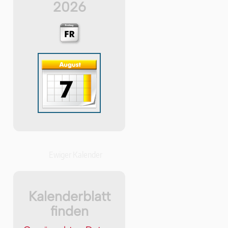
2026
Ewiger Kalender
Kalenderblatt
finden