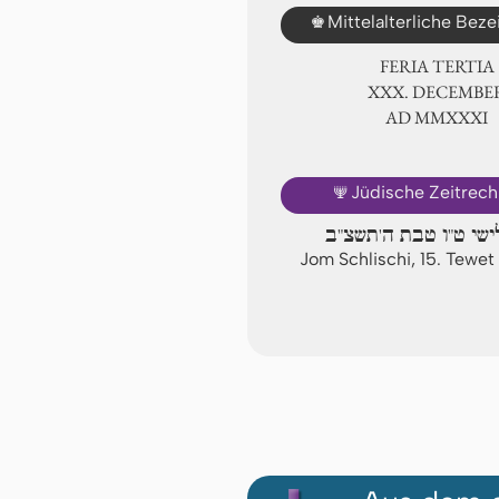
♚
Mittelalterliche Bez
FERIA TERTIA
ⅩⅩⅩ. DECEMBE
AD ⅯⅯⅩⅩⅪ
🕎
Jüdische Zeitrec
ישי ט"ו טבת ה'תשצ"ב
Jom Schlischi, 15. Tewe