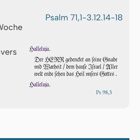
Psalm 71,1-3.12.14-18
 Woche
Halleluja.
avers
Der HERR gedencket an ſei­ne Gnade
vnd War­heit / dem hau­ſe Iſrael / Aller
welt ende ſe­hen das Heil vn­ſers Got­tes .
Halleluja.
Ps 98,3