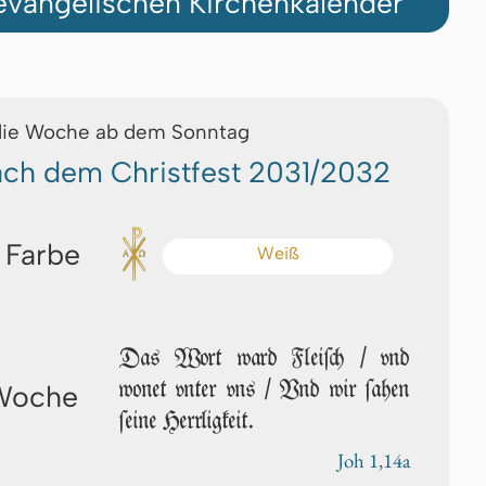
vangelischen Kirchenkalender
die Woche ab dem Sonntag
nach dem Christfest 2031/2032
 Farbe
Weiß
Das Wort ward Fleiſch / vnd
wonet vn­ter vns / Vnd wir ſa­hen
 Woche
ſei­ne Herrligkeit.
Joh 1,14a