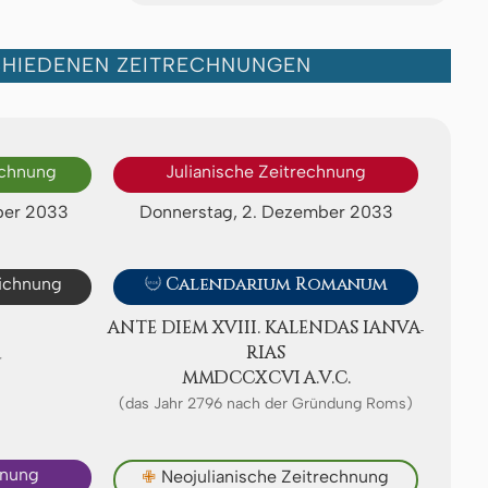
CHIEDENEN ZEITRECHNUNGEN
echnung
Julianische Zeitrechnung
ber 2033
Donnerstag, 2. Dezember 2033
eichnung

Calendarium Romanum
ANTE DIEM XVIII. KA­LEN­DAS IA­NV­A­
R
RI­AS
ⅯⅯⅮⅭⅭⅩⅭⅥ A.V.C.
(das Jahr 2796 nach der Gründung Roms)
hnung
✙
Neojulianische Zeitrechnung