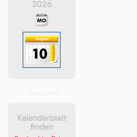
2026
Ewiger Kalender
Kalenderblatt
finden