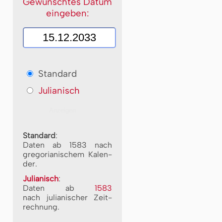
Gewünschtes Datum
eingeben:
Standard
Julianisch
Standard
:
Daten ab 1583 nach
gre­go­ri­a­ni­schem Ka­len­
der.
Julianisch
:
Daten ab
1583
nach ju­li­a­ni­scher Zeit­
rech­nung.