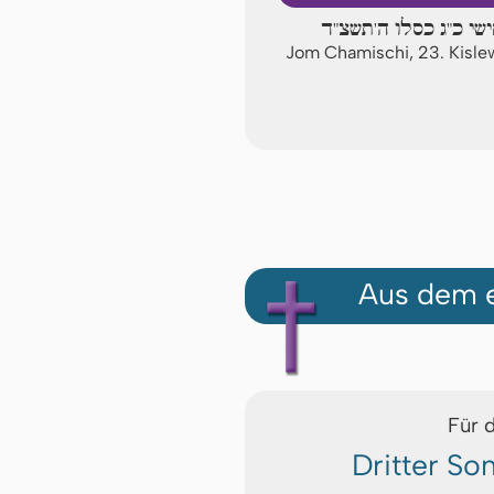
ישי כ"ג כסלו ה'תשצ"ד
Jom Chamischi, 23. Kisl
Aus dem e
Für 
Dritter S