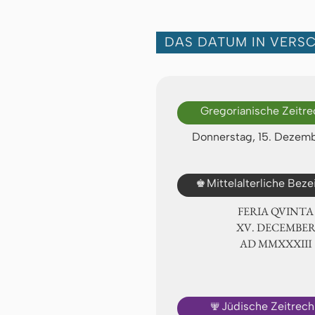
DAS DATUM IN VERS
Gregorianische Zeitr
Donnerstag, 15. Dezem
♚
Mittelalterliche Bez
FERIA QUINTA
ⅩⅤ. DECEMBE
AD ⅯⅯⅩⅩⅩⅢ
🕎
Jüdische Zeitrec