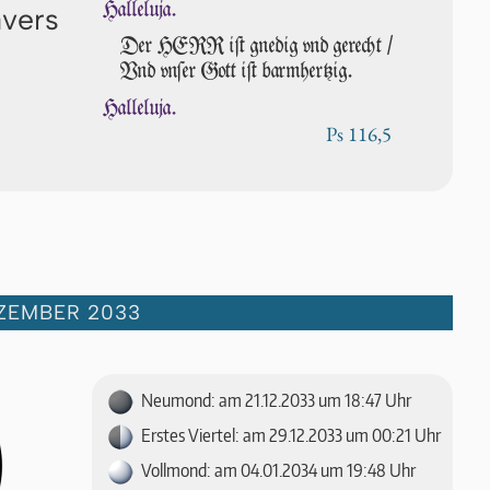
Halleluja.
avers
Der HERR iſt gnedig vnd gerecht /
Vnd vn­ſer Gott iſt barmhertzig.
Halleluja.
Ps 116,5
ZEMBER 2033
Neumond: am 21.12.2033 um 18:47 Uhr
Erstes Viertel: am 29.12.2033 um 00:21 Uhr
Vollmond: am 04.01.2034 um 19:48 Uhr