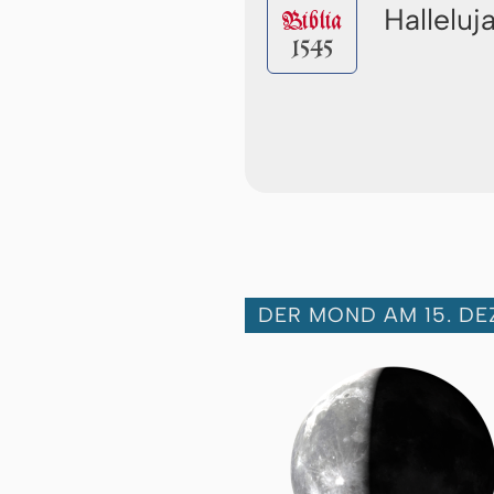
Halleluj
Biblia
1545
DER MOND AM 15. DE