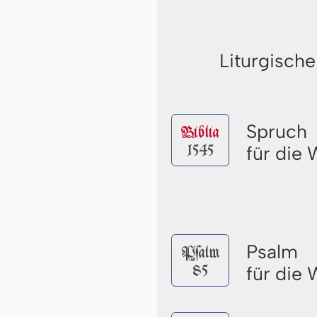
Liturgische
Spruch
Biblia
1545
für die
Psalm
Pſalm
85
für die