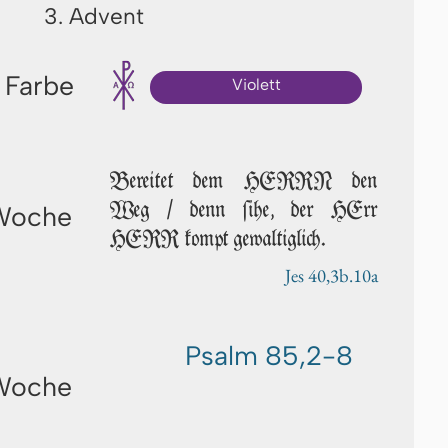
3. Advent
 Farbe
Violett
Bereitet dem HERRN den
Weg / denn ſi­he, der HErr
 Woche
HERR kompt gewaltiglich.
Jes 40,3b.10a
Psalm 85,2-8
 Woche