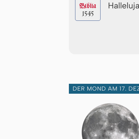
Halleluj
Biblia
1545
DER MOND AM 17. DE