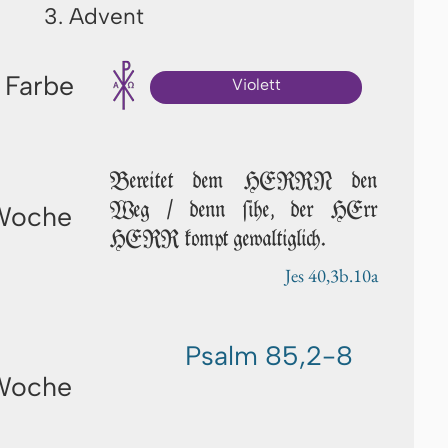
3. Advent
 Farbe
Violett
Bereitet dem HERRN den
Weg / denn ſi­he, der HErr
 Woche
HERR kompt gewaltiglich.
Jes 40,3b.10a
Psalm 85,2-8
 Woche