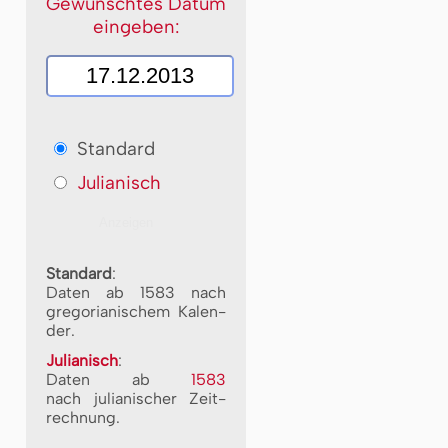
Gewünschtes Datum
eingeben:
Standard
Julianisch
Standard
:
Daten ab 1583 nach
gre­go­ri­a­ni­schem Ka­len­
der.
Julianisch
:
Daten ab
1583
nach ju­li­a­ni­scher Zeit­
rech­nung.