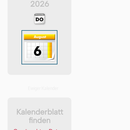
2026
Ewiger Kalender
Kalenderblatt
finden