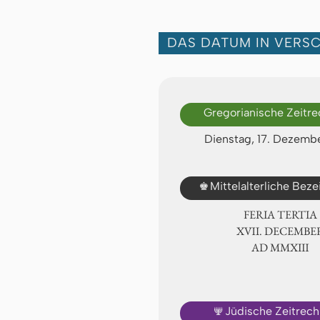
DAS DATUM IN VERS
Gregorianische Zeitr
Dienstag, 17. Dezemb
♚
Mittelalterliche Bez
FERIA TERTIA
ⅩⅦ. DECEMBE
AD ⅯⅯⅩⅢ
🕎
Jüdische Zeitrec