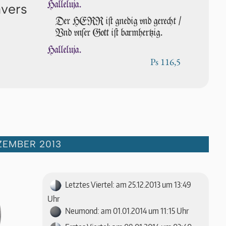
Halleluja.
avers
Der HERR iſt gnedig vnd gerecht /
Vnd vn­ſer Gott iſt barmhertzig.
Halleluja.
Ps 116,5
ZEMBER 2013
Letztes Viertel: am 25.12.2013 um 13:49
Uhr
Neumond: am 01.01.2014 um 11:15 Uhr