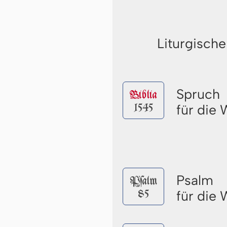
Liturgische
Spruch
Biblia
1545
für die
Psalm
Pſalm
85
für die