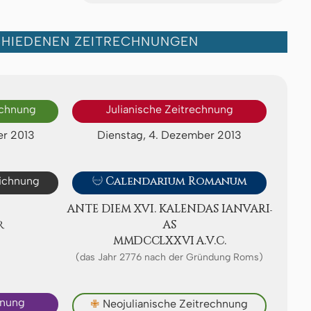
CHIEDENEN ZEITRECHNUNGEN
echnung
Julianische Zeitrechnung
er 2013
Dienstag, 4. Dezember 2013
eichnung

Calendarium Romanum
ANTE DIEM XVI. KA­LEN­DAS IA­NV­A­RI­
R
AS
ⅯⅯⅮⅭⅭⅬⅩⅩⅥ A.V.C.
(das Jahr 2776 nach der Gründung Roms)
hnung
✙
Neojulianische Zeitrechnung