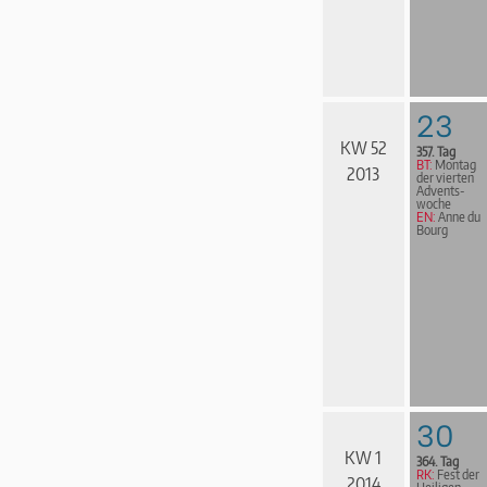
23
KW 52
357. Tag
BT:
Montag
2013
der vierten
Advents­
woche
EN:
Anne du
Bourg
30
KW 1
364. Tag
RK:
Fest der
2014