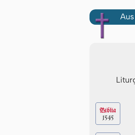
Aus
Litur
Biblia
1545