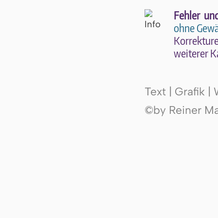
Fehler un
ohne Gewä
Kor­rek­tu­r
wei­te­rer K
Text | Grafik 
©by Reiner Mak