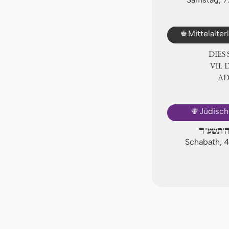
♚
Mittelalte
DIES
Ⅶ. 
A
🕎
Jüdisch
'תשע"ד
Schabath, 