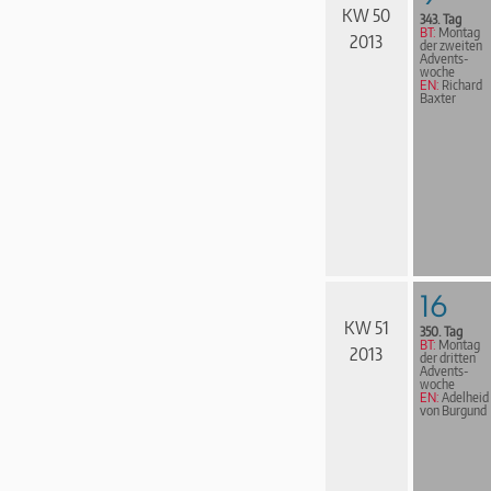
KW 50
343. Tag
BT:
Montag
2013
der zweiten
Advents­
woche
EN:
Richard
Baxter
16
KW 51
350. Tag
BT:
Montag
2013
der dritten
Advents­
woche
EN:
Adelheid
von Burgund