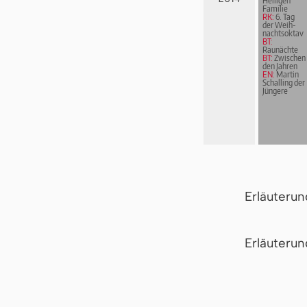
Heiligen
Familie
RK:
6. Tag
der Weih­
nachts­ok­tav
BT:
Raunächte
BT:
Zwischen
den Jahren
EN:
Martin
Schalling der
Jüngere
Erläuteru
Er­läu­te­r