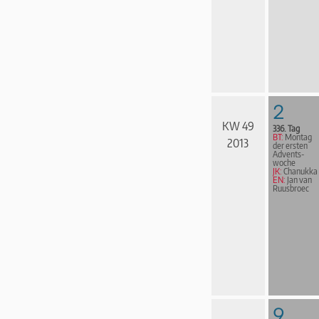
2
KW 49
336. Tag
BT:
Montag
2013
der ersten
Advents­
woche
JK:
Chanukka
EN:
Jan van
Ruusbroec
9