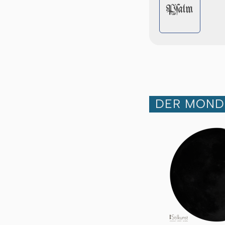
Pſalm
DER MOND 