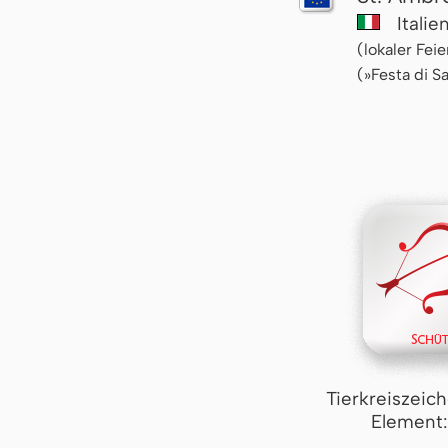
Italie
(lokaler Fei
(»Festa di S
Tierkreiszeic
Element: