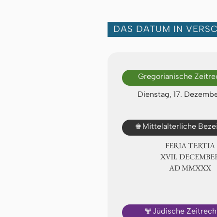
DAS DATUM IN VERS
Gregorianische Zeitr
Dienstag, 17. Dezemb
♚
Mittelalterliche Bez
FERIA TERTIA
ⅩⅦ. DECEMBE
AD ⅯⅯⅩⅩⅩ
🕎
Jüdische Zeitrec