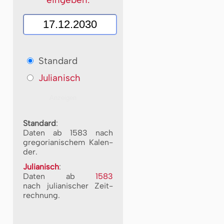
Standard
Julianisch
Standard
:
Daten ab 1583 nach
gre­go­ri­a­ni­schem Ka­len­
der.
Julianisch
:
Daten ab
1583
nach ju­li­a­ni­scher Zeit­
rech­nung.