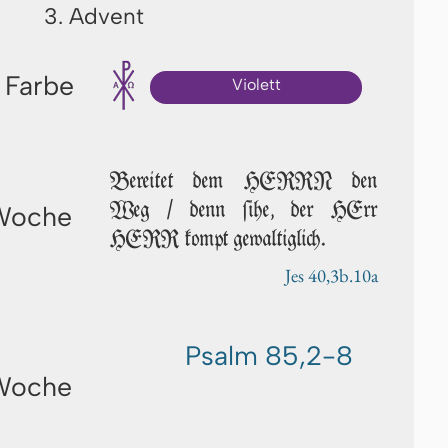
3. Advent
 Farbe
Violett
Bereitet dem HERRN den
Weg / denn ſi­he, der HErr
 Woche
HERR kompt gewaltiglich.
Jes 40,3b.10a
Psalm 85,2-8
 Woche