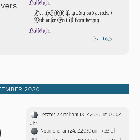
Halleluja.
avers
Der HERR iſt gnedig vnd gerecht /
Vnd vn­ſer Gott iſt barmhertzig.
Halleluja.
Ps 116,5
ZEMBER 2030
Letztes Viertel: am 18.12.2030 um 00:02
Uhr
Neumond: am 24.12.2030 um 17:33 Uhr