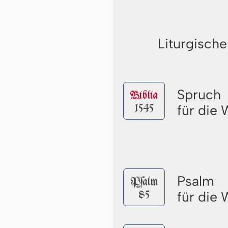
Liturgische
Spruch
Biblia
1545
für die
Psalm
Pſalm
85
für die