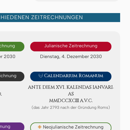
CHIEDENEN ZEITRECHNUNGEN
echnung
Julianische Zeitrechnung
er 2030
Dienstag, 4. Dezember 2030
eichnung

Calendarium Romanum
ANTE DIEM XVI. KA­LEN­DAS IA­NV­A­RI­
R
AS
ⅯⅯⅮⅭⅭⅩⅭⅢ A.V.C.
(das Jahr 2793 nach der Gründung Roms)
hnung
✙
Neojulianische Zeitrechnung