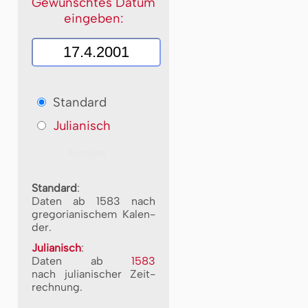
Gewünschtes Datum
eingeben:
Standard
Julianisch
Standard
:
Daten ab 1583 nach
gre­go­ri­a­ni­schem Ka­len­
der.
Julianisch
:
Daten ab
1583
nach ju­li­a­ni­scher Zeit­
rech­nung.