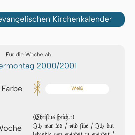
vangelischen Kirchenkalender
Für die Woche ab
ermontag 2000/2001
 Farbe
Weiß
(Chriſtus ſpricht:)
Ich war tod / vnd ſi­he / Ich bin
 Woche
lebendig von ewigkeit zu ewigkeit /