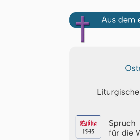
Aus dem e
Ost
Liturgische
Spruch
Biblia
1545
für die