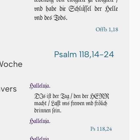
vnd habe die Schlüſ­ſel der Helle
vnd des Tods.
Offb 1,18
Psalm 118,14-24
 Woche
Halleluja.
avers
DIs iſt der Tag / den der HERR
macht / Laſſt vns frewen vnd frö­lich
drinnen ſein.
Halleluja.
Ps 118,24
Halleluja.