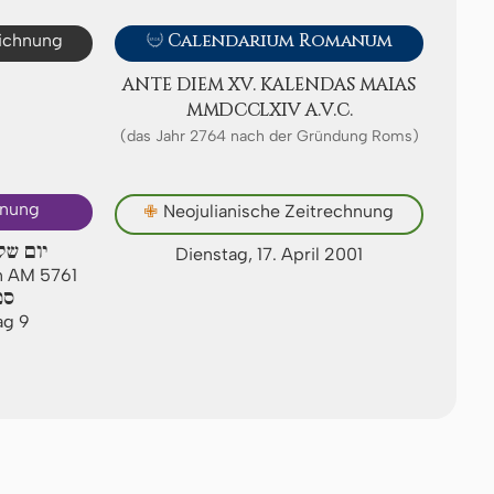
eichnung

Calendarium Romanum
ANTE DIEM XV. KA­LEN­DAS MAIAS
ⅯⅯⅮⅭⅭⅬⅩⅠⅤ A.V.C.
(das Jahr 2764 nach der Gründung Roms)
hnung
✙
Neojulianische Zeitrechnung
יום של
Dienstag, 17. April 2001
an AM 5761
ספ
ag 9