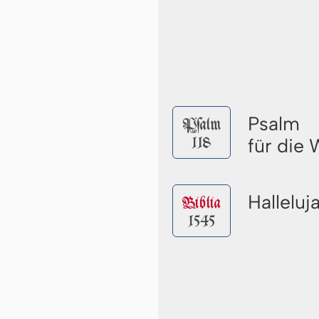
Psalm
Pſalm
118
für die
Halleluj
Biblia
1545