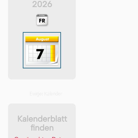
2026
Ewiger Kalender
Kalenderblatt
finden