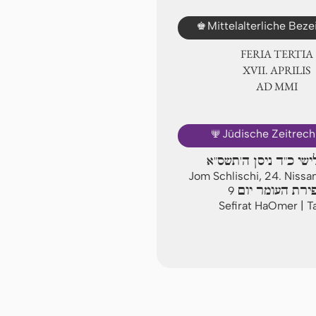
♚
Mittelalterliche Bez
FERIA TERTIA
ⅩⅦ. APRILIS
AD ⅯⅯⅠ
🕎
Jüdische Zeitrec
ישי כ"ד ניסן ה'תשס"א
Jom Schlischi, 24. Niss
ירת העומר יום
9
Sefirat HaOmer | T