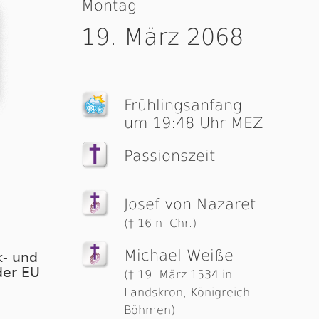
Montag
19. März 2068
Früh­lings­an­fang
um 19:48 Uhr MEZ
Passionszeit
Josef von Nazaret
(† 16 n. Chr.)
Michael Weiße
- und
der EU
(† 19. März 1534 in
Landskron, Königreich
Böhmen)