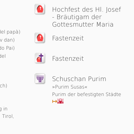
Hochfest des Hl. Josef
- Bräutigam der
Gottesmutter Maria
del papà)
Fastenzeit
v dan)
do Pai)
del
Fastenzeit
Schuschan Purim
ich)
»Purim Susas«
Purim der befestigten Städte
↦
🌇
g in
Tirol,