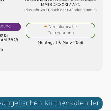
S
ⅯⅯⅮⅭⅭⅭⅩⅩⅪ A.V.C.
(das Jahr 2831 nach der Gründung Roms)
chnung
Neojulianische
✙
Zeitrechnung
יום ש
I AM 5828
Montag, 19. März 2068
im
angelischen Kirchenkalender