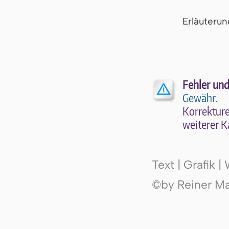
Er­läu­te­r
Fehler und
Gewähr.
Kor­rek­tu­r
wei­te­rer K
Text | Grafik 
©by Reiner Mak