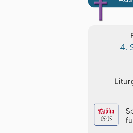
4. 
Litur
S
Biblia
1545
f