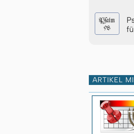
P
Pſalm
98
f
ARTIKEL M