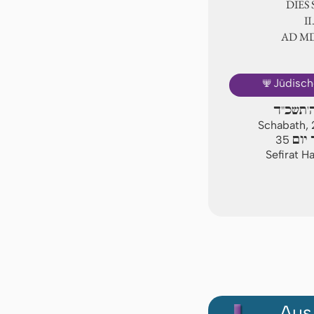
DIES
Ⅱ
AD Ⅿ
🕎
Jüdisch
ה'תשכ"ד
Schabath, 
יום
35
Sefirat H
Aus