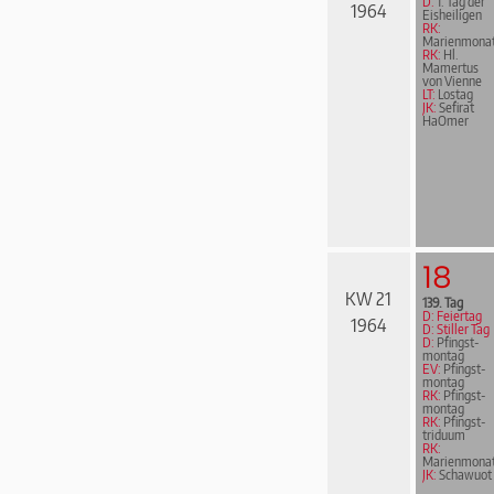
D:
1. Tag der
1964
Eisheiligen
RK:
Marienmona
RK:
Hl.
Mamertus
von Vienne
LT:
Lostag
JK:
Sefirat
HaOmer
18
KW 21
139. Tag
D: Feiertag
1964
D: Stiller Tag
D:
Pfingst­
mon­tag
EV:
Pfingst­
mon­tag
RK:
Pfingst­
mon­tag
RK:
Pfingst­
tri­du­um
RK:
Marienmona
JK:
Schawuot