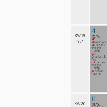
4
KW 19
125. Tag
RK:
1964
Marienmona
RK:
Tag des
heiligen
Florian
OA:
Osterfest, 2.
Tag
OA:
Tag des
heiligen
Florian
JK:
Sefirat
HaOmer
11
KW 20
132. Tag