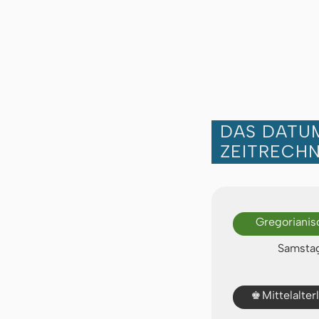
DAS DATUM
ZEITRECH
Gregorianis
Samstag
♚
Mittelalte