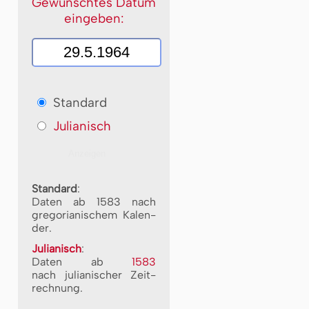
Gewünschtes Datum
eingeben:
Standard
Julianisch
Standard
:
Daten ab 1583 nach
gre­go­ri­a­ni­schem Ka­len­
der.
Julianisch
:
Daten ab
1583
nach ju­li­a­ni­scher Zeit­
rech­nung.