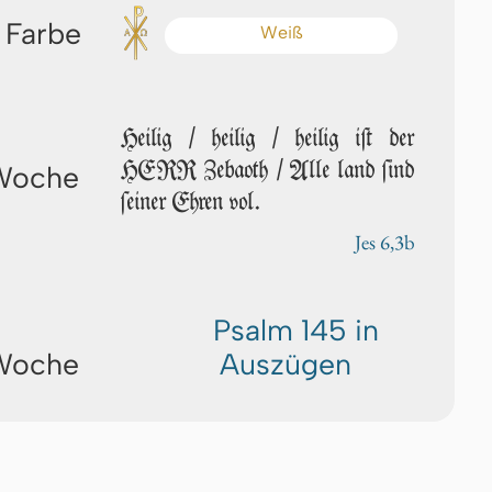
 Farbe
Weiß
Heilig / heilig / heilig iſt der
HERR Zebaoth / Alle land ſind
 Woche
ſei­ner Ehren vol.
Jes 6,3b
Psalm 145 in
 Woche
Auszügen