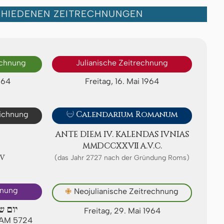
CHIEDENEN ZEITRECHNUNGEN
echnung
Julianische Zeitrechnung
964
Freitag, 16. Mai 1964
eichnung

Calendarium Romanum
ANTE DIEM IV. KA­LEN­DAS IVNIAS
ⅯⅯⅮⅭⅭⅩⅩⅦ A.V.C.
Ⅳ
(das Jahr 2727 nach der Gründung Roms)
hnung
✙
Neojulianische Zeitrechnung
יום ש
Freitag, 29. Mai 1964
n AM 5724