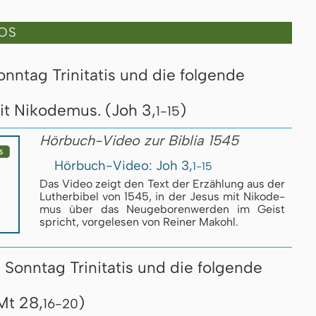
OS
nntag Trinitatis und die folgende
t Nikodemus. (Joh 3,
)
1-15
Hörbuch-Video zur Biblia 1545
Hörbuch-Video: Joh 3,
1-15
Das Video zeigt den Text der Er­zäh­lung aus der
Luther­bi­bel von 1545, in der Je­sus mit Ni­ko­de­
mus über das Neu­ge­bo­ren­wer­den im Geist
spricht, vor­ge­le­sen von Reiner Makohl.
 Sonntag Trinitatis und die folgende
Mt 28,
)
16-20