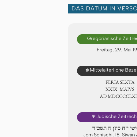
DAS DATUM IN VERS
Gregorianische Zeitr
Freitag, 29. Mai 1
♚
Mittelalterliche Bez
FERIA SEXTA
ⅩⅩⅨ. MAIVS
AD ⅯⅮⅭⅭⅭⅭⅬⅩ
🕎
Jüdische Zeitrec
ישי י"ח סיון ה'תשכ"ד
Jom Schischi, 18. Siwa