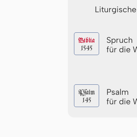
Liturgische
Spruch
Biblia
1545
für die
Psalm
Pſalm
145
für die