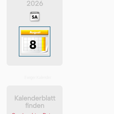
2026
Ewiger Kalender
Kalenderblatt
finden