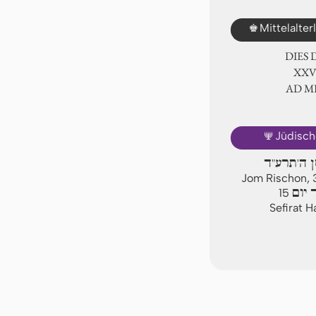
♚
Mittelalte
DIES
ⅩⅩⅥ
AD 
🕎
Jüdisch
סן ה'תרע"ד
Jom Rischon, 
 יום
15
Sefirat 