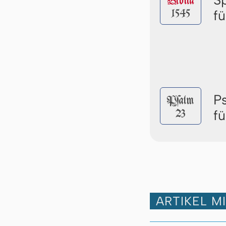
Biblia
1545
f
P
Pſalm
23
f
ARTIKEL M