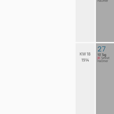
HaOmer
27
KW 18
117. Tag
JK:
Sefirat
1914
HaOmer