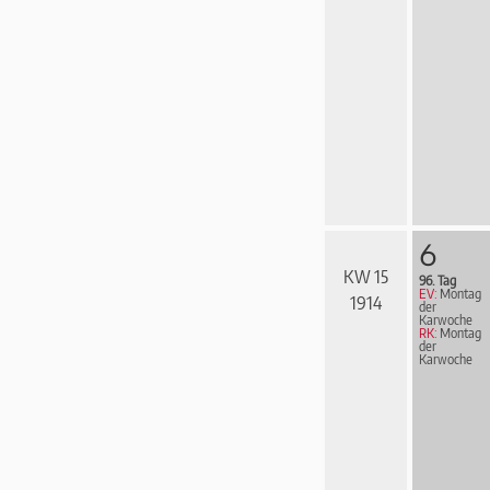
6
KW 15
96. Tag
EV:
Montag
1914
der
Karwoche
RK:
Montag
der
Karwoche