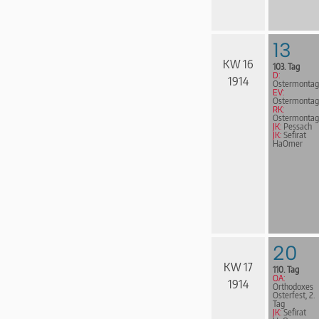
13
KW 16
103. Tag
D:
1914
Ostermontag
EV:
Ostermontag
RK:
Ostermontag
JK:
Pessach
JK:
Sefirat
HaOmer
20
KW 17
110. Tag
OA:
1914
Orthodoxes
Osterfest, 2.
Tag
JK:
Sefirat