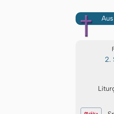
Aus
2.
Litur
S