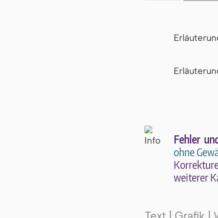
Erläuteru
Er­läu­te­r
Fehler un
ohne Gewä
Kor­rek­tu­r
wei­te­rer K
Text | Grafik 