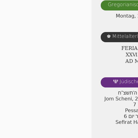
Gregorianis
Montag, 
Mittelalte
♚
FERI
ⅩⅩⅥ.
AD 
Jüdisch
🕎
ן ה'תשצ"ח
Jom Scheni, 
7
Pessa
6
 יום
Sefirat 