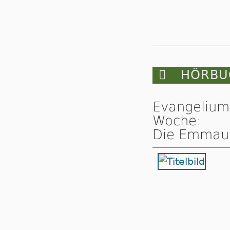

HÖRBUC
Evangelium
Woche:
Die Emmaus