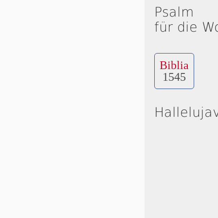
Psalm
für die W
Biblia
1545
Halleluja