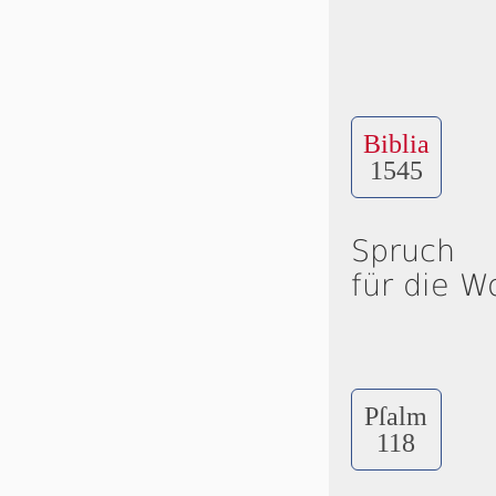
Biblia
1545
Spruch
für die W
Pſalm
118