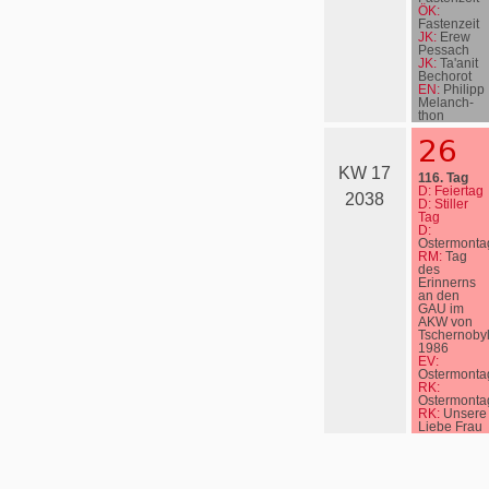
ÖK:
Fastenzeit
JK:
Erew
Pessach
JK:
Ta'anit
Bechorot
EN:
Philipp
Melanch­
thon
26
KW 17
116. Tag
D: Feiertag
2038
D: Stiller
Tag
D:
Ostermonta
RM:
Tag
des
Erinnerns
an den
GAU im
AKW von
Tschernoby
1986
EV:
Ostermonta
RK:
Ostermonta
RK:
Unsere
Liebe Frau
vom Guten
Rat
OA:
Osterfest,