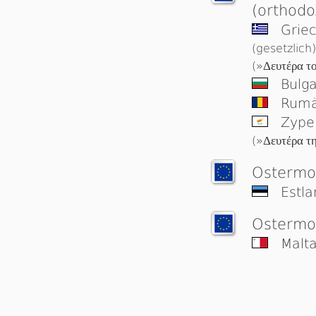
(orthodo
Griec
(gesetzlich)
(»
Δευτέρα τ
Bulga
Rumä
Zype
(»
Δευτέρα τ
Oster­mo
Estl
Ostermo
Malt