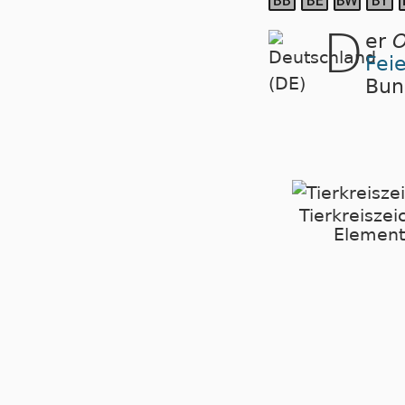
D
er
O
Fei
Bun
Tierkreiszei
Element