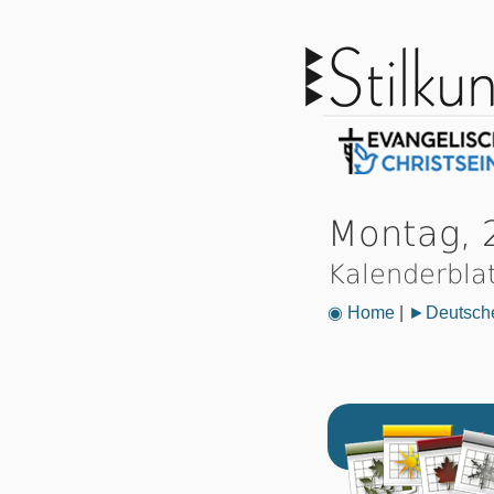
Montag, 2
Kalenderbla
◉ Home
|
►Deutsche