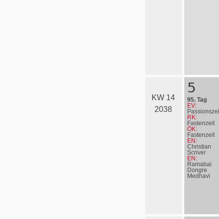
5
KW 14
95. Tag
EV:
2038
Passionszei
RK:
Fastenzeit
ÖK:
Fastenzeit
EN:
Christian
Scriver
EN:
Ramabai
Dongre
Medhavi