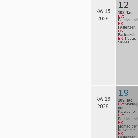
12
KW 15
102. Tag
EV:
2038
Passionszei
RK:
Fastenzeit
ÖK:
Fastenzeit
EN:
Petrus
Valdes
19
KW 16
109. Tag
EV:
Montag
2038
der
Karwoche
EV:
Passionszei
RK:
Montag der
Karwoche
RK:
Fastenzeit