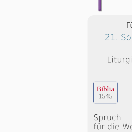
F
21. So
Liturg
Biblia
1545
Spruch
für die W