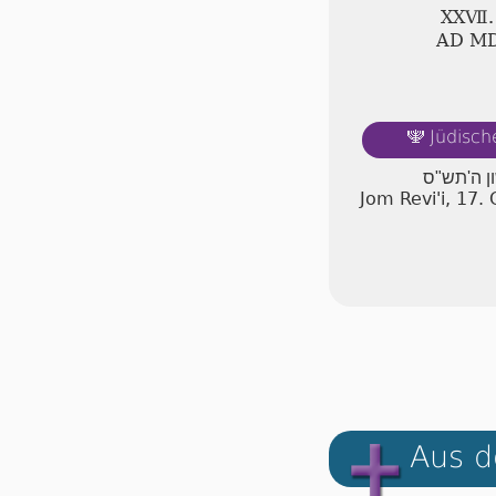
ⅩⅩⅦ.
AD Ⅿ
Jüdisch
🕎
ון ה'תש"ס
Jom Revi'i, 17
Aus d