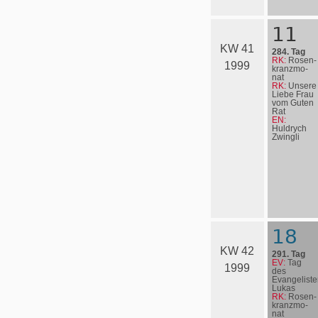
11
KW 41
284. Tag
RK:
Rosen­
1999
kranz­mo­
nat
RK:
Unsere
Liebe Frau
vom Guten
Rat
EN:
Huldrych
Zwingli
18
KW 42
291. Tag
EV:
Tag
1999
des
Evangeliste
Lukas
RK:
Rosen­
kranz­mo­
nat