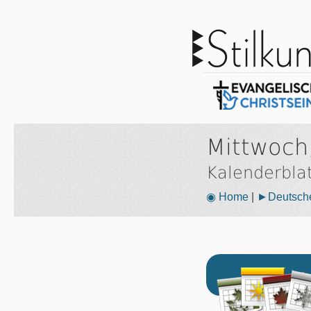
Mittwoch
Kalenderbla
◉ Home
|
►Deutsche