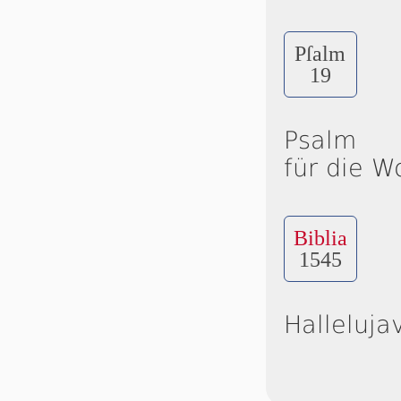
Pſalm
19
Psalm
für die W
Biblia
1545
Halleluja