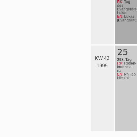
RK:
Tag
des
Evangeliste
Lukas
EN:
Lukas
[Evangelist]
25
KW 43
298. Tag
RK:
Rosen­
1999
kranz­mo­
nat
EN:
Philipp
Nicolai