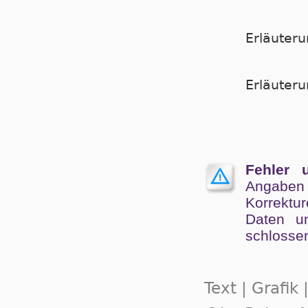
Erläuter
Er­läu­te­
Fehler 
Angaben
Kor­rek­tu
Da­ten un
schlos­se
Text | Grafik