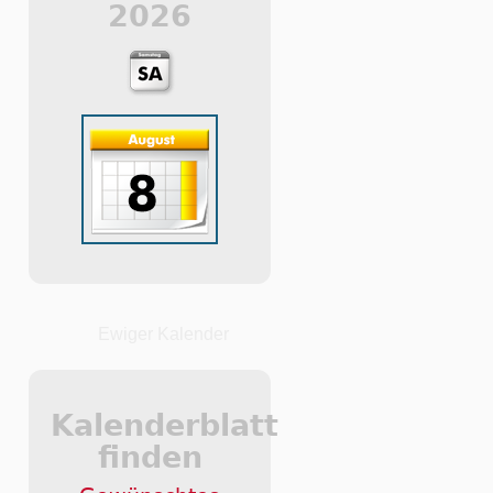
2026
Ewiger Kalender
Kalenderblatt
finden