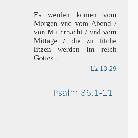
Es wer­den ko­men vom
Morgen vnd vom Abend /
von Mitternacht / vnd vom
Mittage / die zu ti­ſche
ſitzen wer­den im reich
Got­tes .
Lk 13,29
Psalm 86,1-11