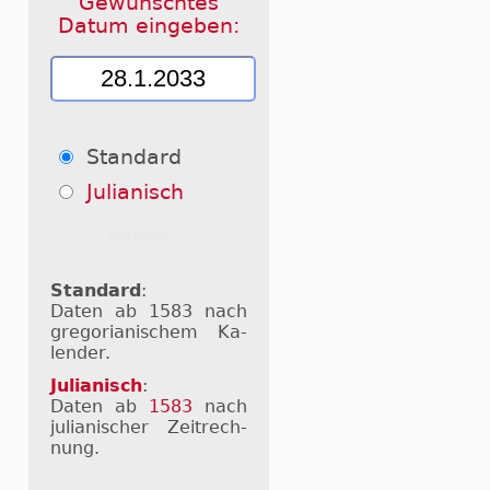
Gewünschtes
Datum eingeben:
Standard
Julianisch
Standard
:
Daten ab 1583 nach
gre­go­ri­a­ni­schem Ka­
len­der.
Julianisch
:
Daten ab
1583
nach
ju­li­a­ni­scher Zeit­rech­
nung.