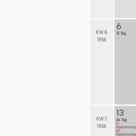
6
KW 6
37. Tag
1956
13
KW 7
44. Tag
D:
1956
Rosenmonta
BT:
Rosenmonta