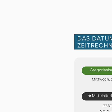
DAS DATUM
ZEITRECH
Gregorianis
Mittwoch, 
♚
Mittelalte
FER
ⅩⅩⅨ. 