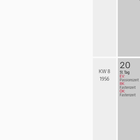
20
KW 8
51. Tag
EV:
1956
Passionszeit
RK:
Fastenzeit
ÖK:
Fastenzeit