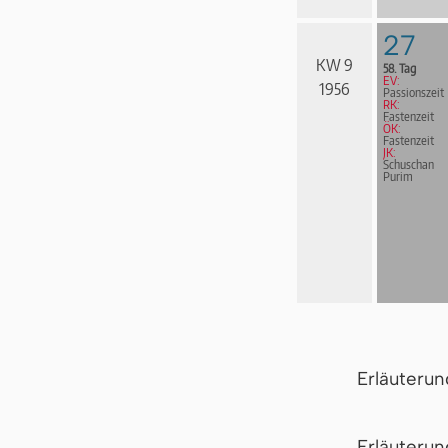
27
KW 9
58. Tag
EV:
1956
Passionszeit
RK:
Fastenzeit
ÖK:
Fastenzeit
JK:
Schuschan
Purim
Erläuteru
Er­läu­te­r