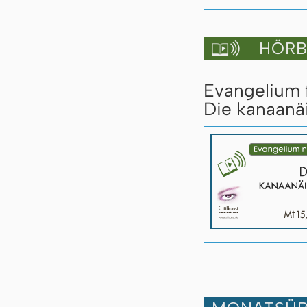
HÖRBU

Evangelium 
Die kanaanäi