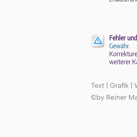
Fehler und
Gewähr.
Kor­rek­tu­r
wei­te­rer K
Text | Grafik 
©by Reiner Mak