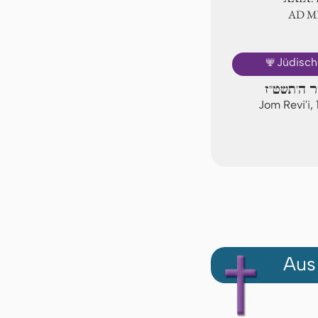
AD 
🕎
Jüdisch
דר ה'תשט"ז
Jom Revi'i,
Aus