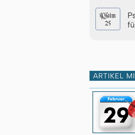
P
Pſalm
25
f
ARTIKEL M