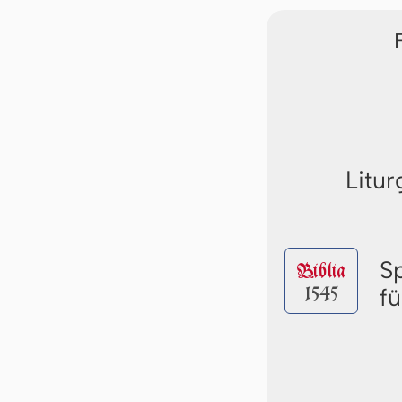
Litur
S
Biblia
1545
f