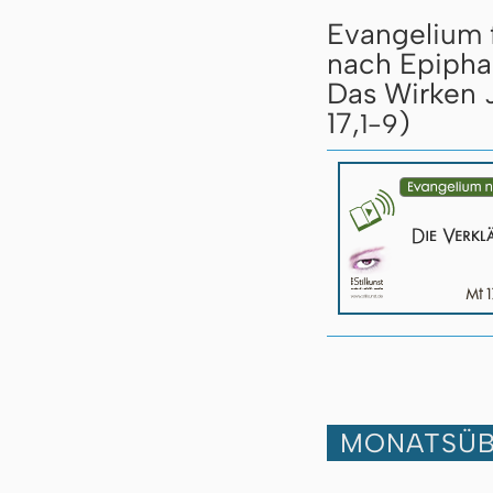
Evangelium 
nach Epipha
Das Wirken J
17,
)
1-9
MONATSÜB