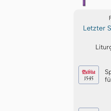
Letzter
Litur
S
Biblia
1545
f