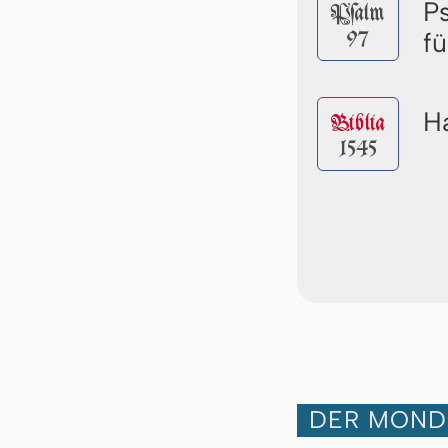
P
Pſalm
97
f
Ha
Biblia
1545
DER MOND 