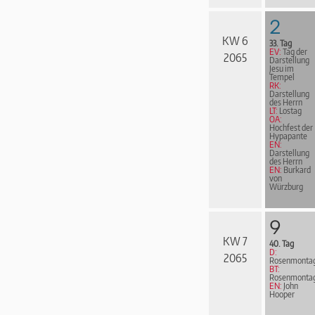
2
KW 6
33. Tag
EV:
Tag der
2065
Darstellung
Jesu im
Tempel
RK:
Darstellung
des Herrn
LT:
Lostag
OA:
Hochfest der
Hypapante
EN:
Darstellung
des Herrn
EN:
Burkard
von
Würzburg
9
KW 7
40. Tag
D:
2065
Rosenmonta
BT:
Rosenmonta
EN:
John
Hooper