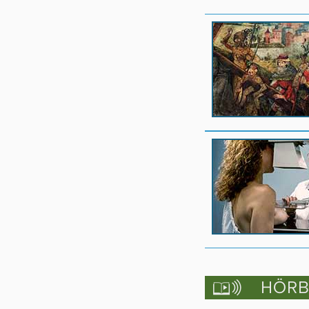
HÖRBU
