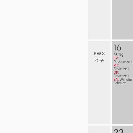
16
KW 8
47. Tag
EV:
2065
Passionszeit
RK:
Fastenzeit
ÖK:
Fastenzeit
EN:
Wilhelm
Schmidt
23