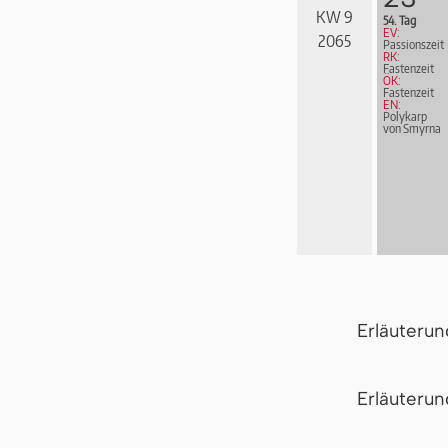
KW 9
54. Tag
EV:
2065
Passionszeit
RK:
Fastenzeit
ÖK:
Fastenzeit
EN:
Polykarp
von Smyrna
Erläuteru
Er­läu­te­r