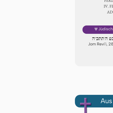
FER
Ⅳ. F
AD
🕎
Jüdisch
בט ה'תתכ"ה
Jom Revi'i, 
Aus