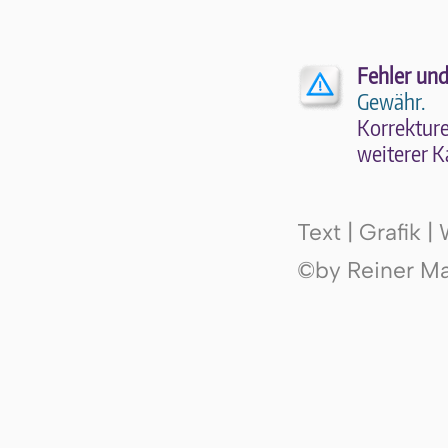
Fehler und
Gewähr.
Kor­rek­tu­r
wei­te­rer K
Text | Grafik 
©by Reiner Mak