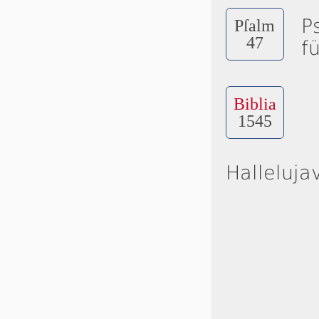
P
Pſalm
47
f
Biblia
1545
Halleluja