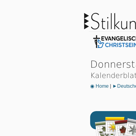
Donnerst
Kalenderbla
◉ Home
|
►Deutsche