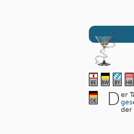
D
er 
ges
der