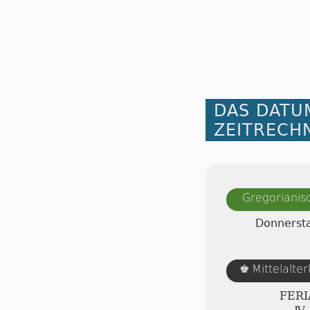
DAS DATU
ZEITRECH
Gregorianis
Donnersta
Mittelalte
♚
FERI