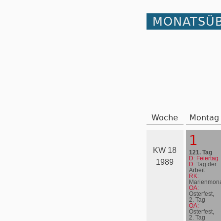
MONATSÜB
Woche
Montag
1
KW 18
121. Tag
D: Feiertag
1989
D:
Tag der
Arbeit
RK:
Marienmona
OA:
Osterfest,
2. Tag
OA:
Osterfest,
2. Tag