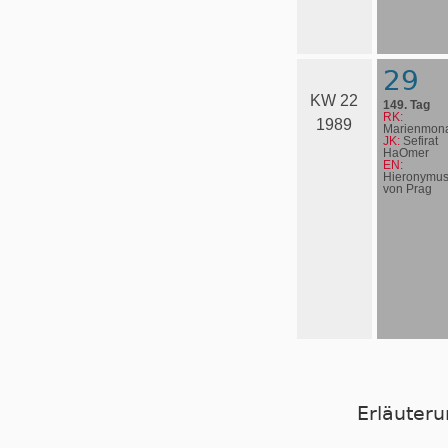
29
KW 22
149. Tag
RK:
1989
Marienmona
JK:
Sefirat
HaOmer
EN:
Hieronymu
von Prag
Erläuter