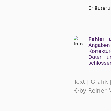
Er­läu­te­
Fehler 
Angaben
Kor­rek­tu
Da­ten un
schlos­se
Text | Grafik
©by Reiner M