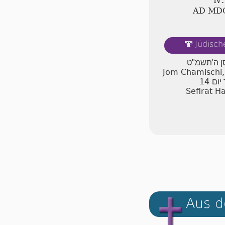
Ⅳ.
AD ⅯⅮ
Jüdisch
🕎
סן ה'תשמ"ט
Jom Chamischi,
14
יום
Sefirat H
Aus d