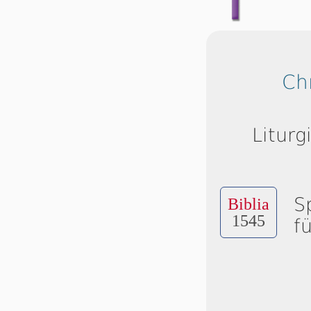
Ch
Liturg
S
Biblia
1545
f