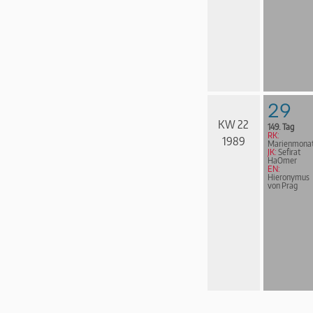
29
KW 22
149. Tag
RK:
1989
Marienmona
JK:
Sefirat
HaOmer
EN:
Hieronymus
von Prag