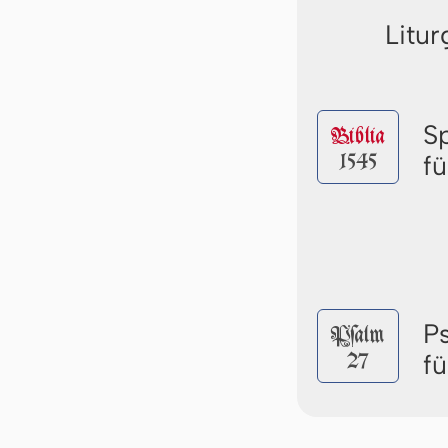
Litur
S
Biblia
1545
f
P
Pſalm
27
f