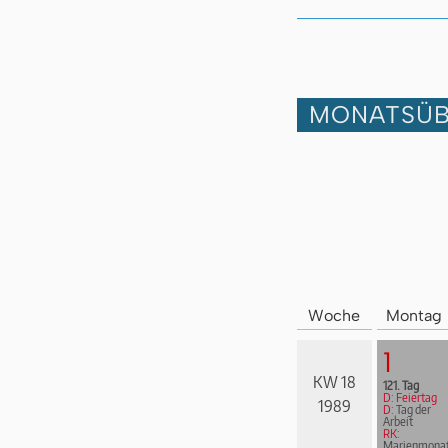
MONATSÜB
Woche
Montag
1
KW 18
121. Tag
D: Feiertag
1989
D:
Tag der
Arbeit
RK:
Marienmona