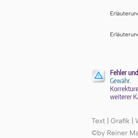
Erläuteru
Er­läu­te­r
Fehler und
Gewähr.
Kor­rek­tu­r
wei­te­rer K
Text | Grafik 
©by Reiner Mak