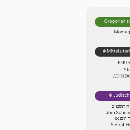
Gregorianis
Montag,
♚
Mittelalte
FERI
Ⅷ.
AD ⅯⅮ
🕎
Jüdisch
 ה'תשמ"ט
Jom Scheni,
 יום
18
Sefirat 