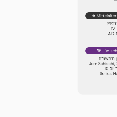
Mittelalte
♚
FER
Ⅳ.
AD
Jüdisc
🕎
ן ה'תשצ"ה
Jom Schischi,
10
יום
Sefirat 