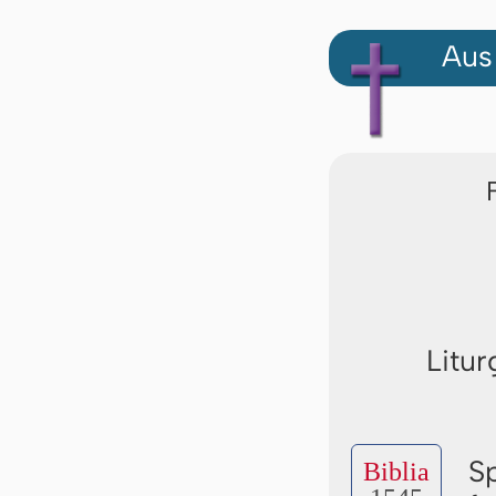
Aus
Litur
S
Biblia