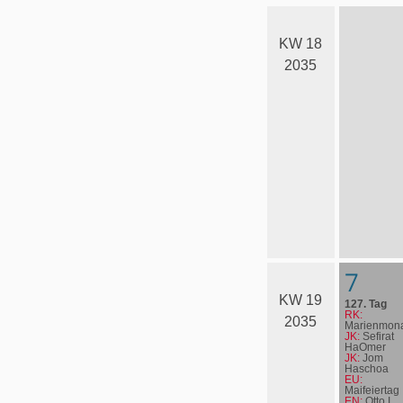
KW 18
2035
7
KW 19
127. Tag
RK:
2035
Marienmona
JK:
Sefirat
HaOmer
JK:
Jom
Haschoa
EU:
Maifeiertag
EN:
Otto I.