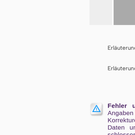
Erläuteru
Er­läu­te­r
Fehler 
Angaben
Kor­rek­tu
Da­ten un
schlos­se