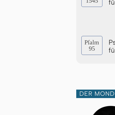
1545
f
P
Pſalm
95
f
DER MOND 