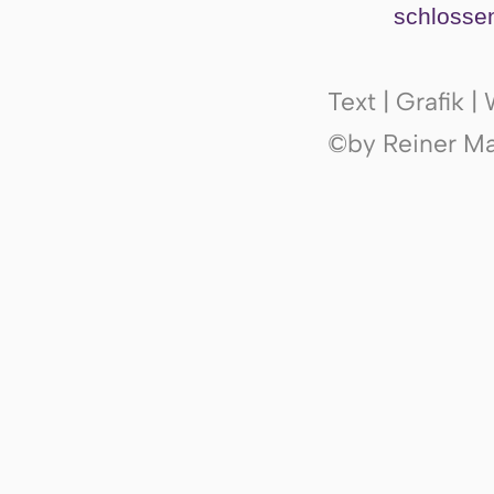
schlos­se
Text | Grafik 
©by Reiner Mak