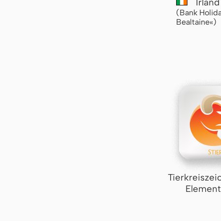
Irlan
(Bank Holida
Bealtaine«)
Tierkreiszei
Element