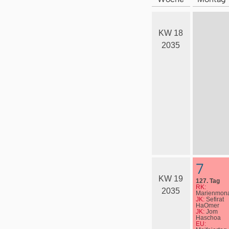
KW 18
2035
7
KW 19
127. Tag
RK:
2035
Marienmona
JK:
Sefirat
HaOmer
JK:
Jom
Haschoa
EU: