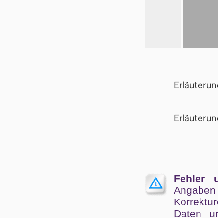
Erläuteru
Er­läu­te­r
Fehler 
Angaben
Kor­rek­tu
Da­ten un