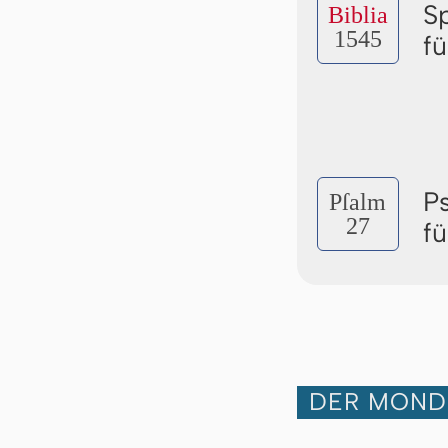
S
Biblia
1545
f
P
Pſalm
27
f
DER MOND 