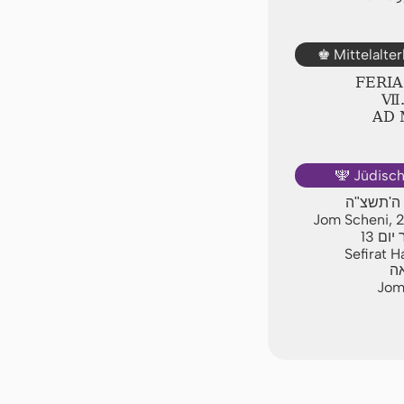
Mittelalte
♚
FERI
Ⅶ.
AD
Jüdisc
🕎
ן ה'תשצ"ה
Jom Scheni, 
13
יום
Sefirat 
אה
Jom