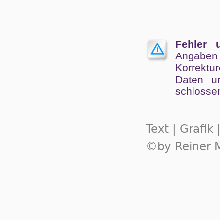
Fehler 
Angaben
Kor­rek­tu
Da­ten un
schlos­se
Text | Grafik
©by Reiner M