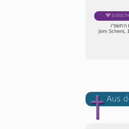
Jüdisch
🕎
 ה'תשפ"ו
Jom Scheni, 
Aus d