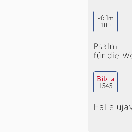
Pſalm
100
Psalm
für die W
Biblia
1545
Halleluja