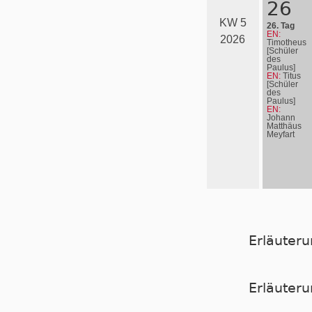
26
KW 5
26. Tag
EN:
2026
Timotheus
[Schüler
des
Paulus]
EN:
Titus
[Schüler
des
Paulus]
EN:
Johann
Matthäus
Meyfart
Erläuter
Er­läu­te­