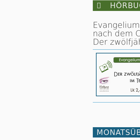

HÖRBUC
Evangelium
nach dem Ch
Der zwölfjä
MONATSÜB