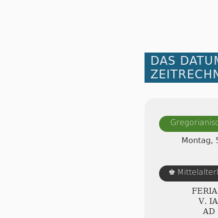
DAS DATU
ZEITRECH
Gregorianis
Montag, 
Mittelalte
♚
FERI
Ⅴ. I
AD