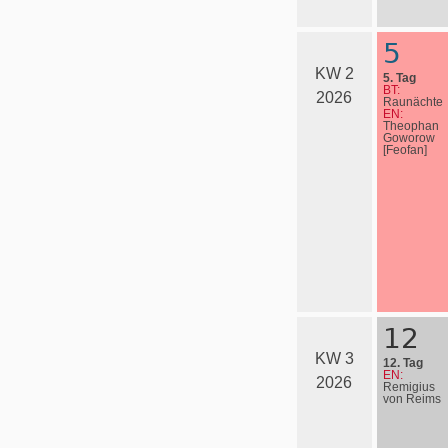
5
KW 2
5. Tag
BT:
2026
Raunächte
EN:
Theophan
Goworow
[Feofan]
12
KW 3
12. Tag
EN:
2026
Remigius
von Reims