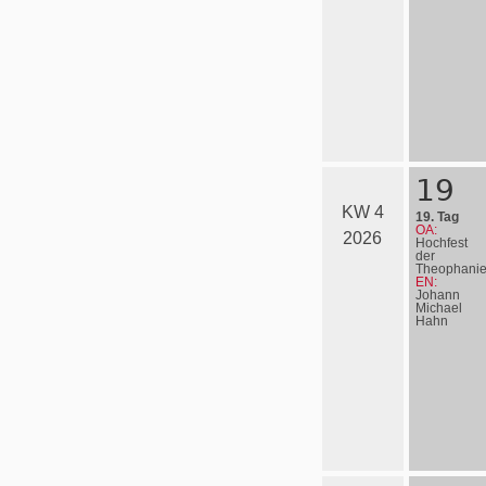
19
KW 4
19. Tag
OA:
2026
Hochfest
der
Theophani
EN:
Johann
Michael
Hahn