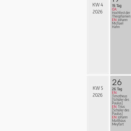
KW 4
19. Tag
OA:
2026
Hochfest der
Theophanien
EN:
Johann
Michael
Hahn
26
KW 5
26. Tag
EN:
2026
Timotheus
[Schüler des
Paulus]
EN:
Titus
[Schüler des
Paulus]
EN:
Johann
Matthäus
Meyfart