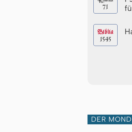
71
f
Ha
Biblia
1545
DER MOND 