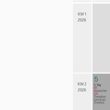
KW 1
2026
5
KW 2
5. Tag
BT:
2026
Raunächte
EN:
Theophan
Goworow
[Feofan]