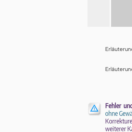
Erläuteru
Er­läu­te­r
Fehler un
ohne Gewä
Kor­rek­tu­r
wei­te­rer K