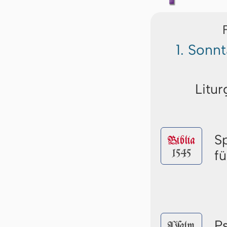
1. Sonn
Litur
S
Biblia
1545
f
P
Pſalm