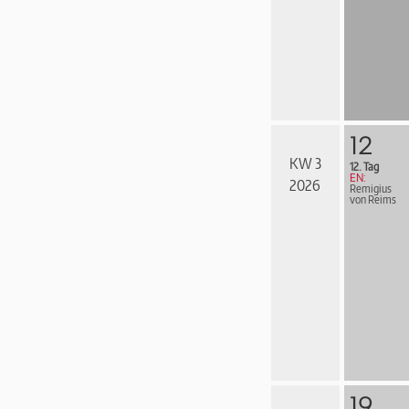
12
KW 3
12. Tag
EN:
2026
Remigius
von Reims
19