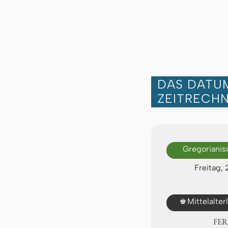
DAS DATUM
ZEITRECH
Gregorianis
Freitag,
♚
Mittelalte
FER