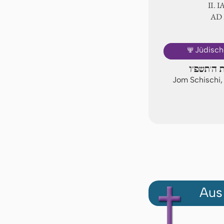
Ⅱ. 
AD
🕎
Jüdisch
ת ה'תשפ"ו
Jom Schischi,
Aus