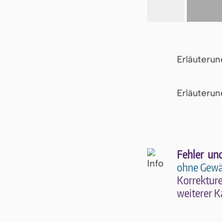
Erläuteru
Er­läu­te­r
Fehler un
ohne Gewä
Kor­rek­tu­r
wei­te­rer K