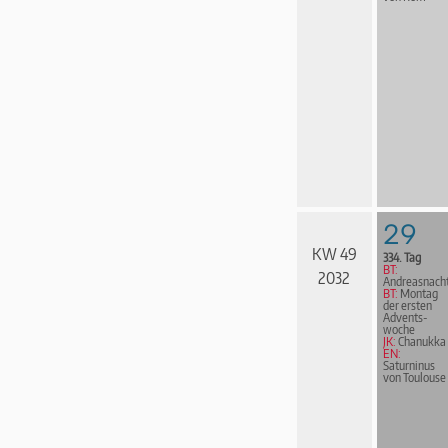
29
KW 49
334. Tag
BT:
2032
Andreasnach
BT:
Montag
der ersten
Advents­
woche
JK:
Chanukka
EN:
Saturninus
von Toulouse