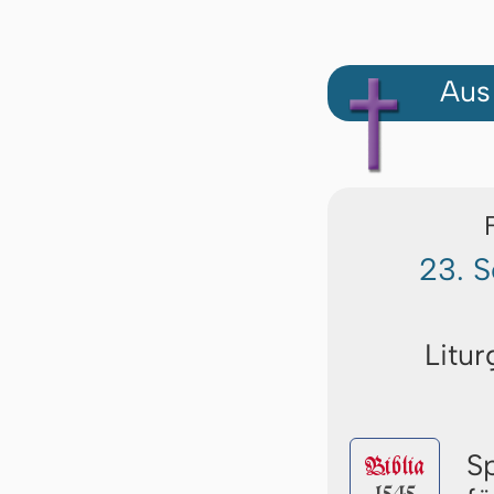
Aus
23. S
Litur
S
Biblia