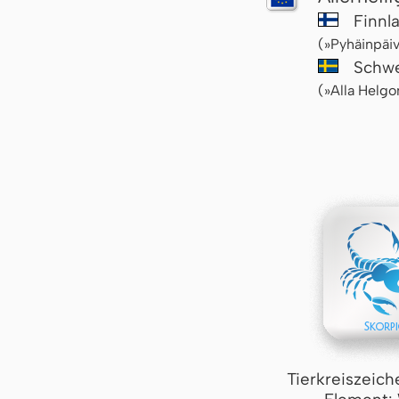
Finnl
(»Pyhäinpäiv
Schw
(»Alla Helg
Tierkreiszeich