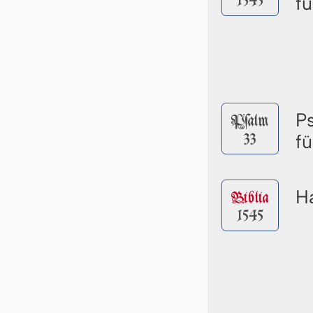
1545
f
P
Pſalm
33
f
Ha
Biblia
1545