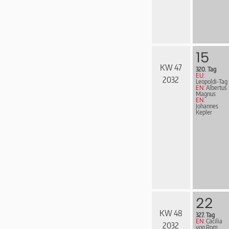
15
KW 47
320. Tag
EU:
2032
Leopoldi-Tag
EN:
Albertus
Magnus
EN:
Johannes
Kepler
22
KW 48
327. Tag
EN:
Cäcilia
2032
von Rom