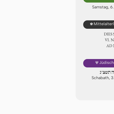
Samstag, 6
♚
Mittelalte
DIES
Ⅵ. 
AD
🕎
Jüdisch
ה'תשצ"ג
Schabath, 3