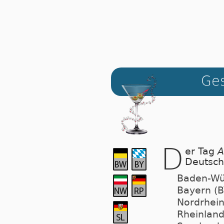
Ges
D
er Tag
A
Deutsch
Baden-Wü
Bayern (B
Nordrhein
Rheinland