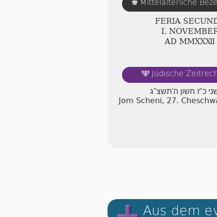
Mittelalterliche Be
♚
FERIA SECUN
Ⅰ. NOVEMBE
AD ⅯⅯⅩⅩⅫ
Jüdische Zeitre
🕎
שני כ"ז חשון ה'תשצ"ג
Jom Scheni, 27. Chesch
Aus dem ev