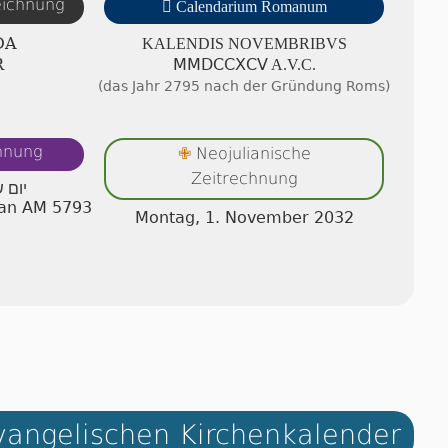
zeichnung

Calendarium Romanum
DA
KALENDIS NO­VEMB­RI­BVS
R
ⅯⅯⅮⅭⅭⅩⅭⅤ A.V.C.
(das Jahr 2795 nach der Gründung Roms)
chnung
Neojulianische
✙
Zeitrechnung
יום 
wan AM 5793
Montag, 1. November 2032
angelischen Kirchenkalender