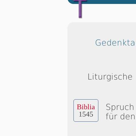
Gedenktag
Liturgische
Spruch
Biblia
1545
für den