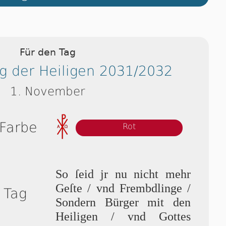
Für den Tag
 der Heiligen 2031/2032
1. November
 Farbe
Rot
So ſeid jr nu nicht mehr
Geſte / vnd Frembdlinge /
 Tag
Son­dern Bürger mit den
Heiligen / vnd Got­tes