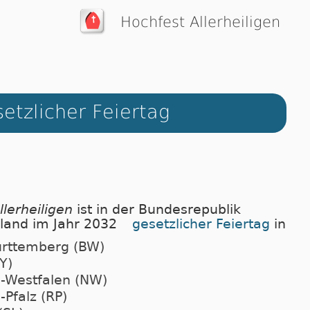
Hochfest Allerheiligen
etzlicher Feiertag
llerheiligen
ist in der Bun­des­re­pu­b­lik
­land im Jahr 2032
ge­setz­li­cher Fei­er­tag
in
rttemberg (BW)
Y)
-Westfalen (NW)
-Pfalz (RP)