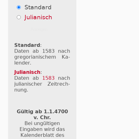
Standard
Julianisch
Standard
:
Daten ab 1583 nach
gre­go­ri­a­ni­schem Ka­
len­der.
Julianisch
:
Daten ab
1583
nach
ju­li­a­ni­scher Zeit­rech­
nung.
Gültig ab 1.1.4700
v. Chr.
Bei ungültigen
Eingaben wird das
Kalenderblatt des