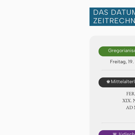
DAS DATUM
ZEITRECH
Gregorianis
Freitag, 1
♚
Mittelalte
FER
ⅩⅨ. 
AD
🕎
Jüdisch