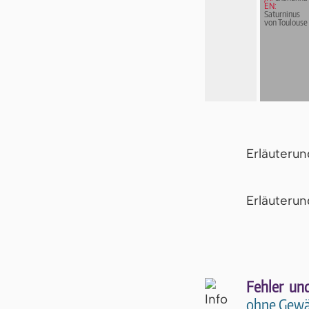
EN:
Saturninus
von Toulouse
Erläuteru
Er­läu­te­r
Fehler un
ohne Gewä