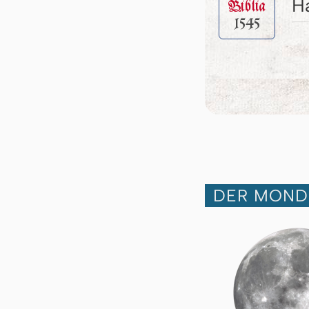
Ha
Biblia
1545
DER MOND 