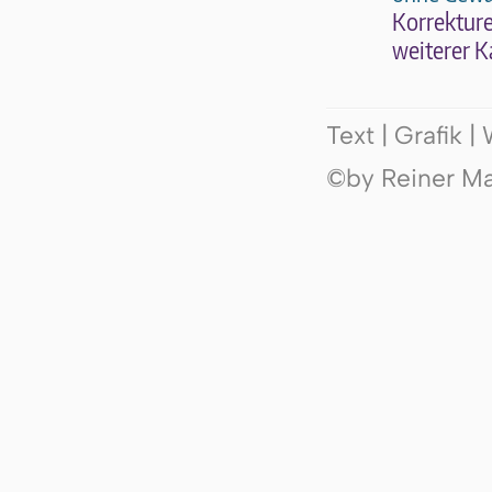
Kor­rek­tu­r
wei­te­rer K
Text | Grafik 
©by Reiner Mak