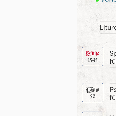
Litur
S
Biblia
1545
f
P
Pſalm
50
f