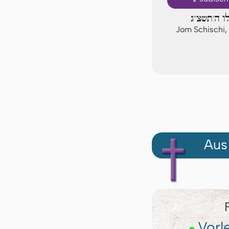
לו ה'תשצ"ג
Jom Schischi,
Aus
Vorl