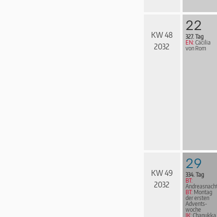
22
KW 48
327. Tag
EN:
Cäcilia
2032
von Rom
29
KW 49
334. Tag
BT:
2032
Andreasnach
BT:
Montag
der ersten
Advents­
woche
JK:
Chanukka