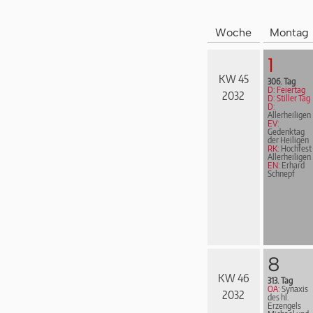
Woche
Montag
1
KW 45
306. Tag
D: Feiertag
2032
D: Stiller Tag
D:
Allerheiligen
EV:
Gedenktag
der Heiligen
RK:
Hochfest
Allerheiligen
EN:
Erhard
Schnepf
8
KW 46
313. Tag
OA:
Synaxis
2032
des hl.
Erzengels