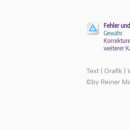
Fehler und
Gewähr.
Kor­rek­tu­r
wei­te­rer K
Text | Grafik 
©by Reiner Mak