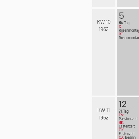
5
KW 10
64. Tag
D:
1962
Rosenmonta
BT:
Rosenmonta
12
KW 11
71. Tag
EV:
1962
Passionszeit
RK:
Fastenzeit
ÖK:
Fastenzeit
OA:
Beginn