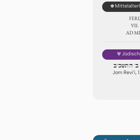
♚
Mittelalte
FER
Ⅶ. 
AD 
🕎
Jüdisch
 ב' ה'תשכ"ב
Jom Revi'i, 