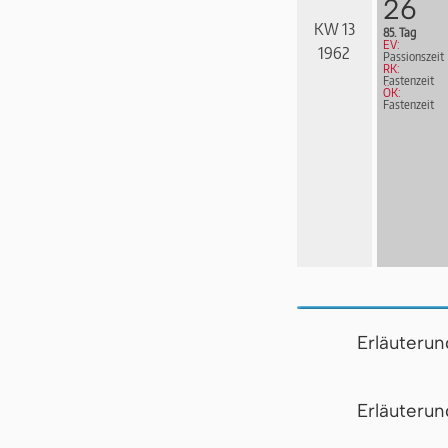
26
KW 13
85. Tag
EV:
1962
Passionszeit
RK:
Fastenzeit
ÖK:
Fastenzeit
Erläuteru
Er­läu­te­r