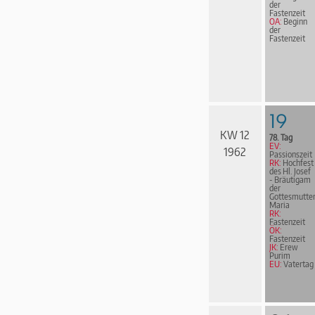
der
Fastenzeit
OA:
Beginn
der
Fastenzeit
19
KW 12
78. Tag
EV:
1962
Passionszeit
RK:
Hochfest
des Hl. Josef
- Bräutigam
der
Gottesmutte
Maria
RK:
Fastenzeit
ÖK:
Fastenzeit
JK:
Erew
Purim
EU:
Vatertag