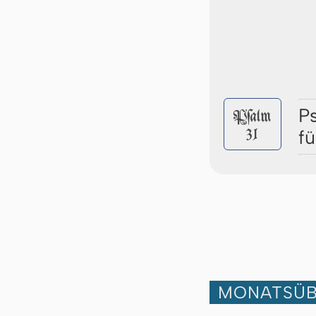
P
Pſalm
31
f
MONATSÜB