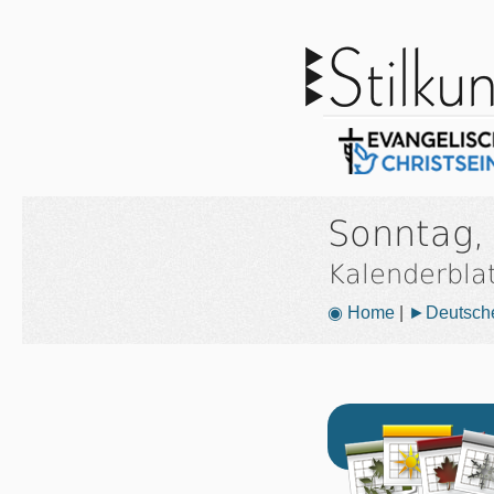
Sonntag,
Kalenderbla
◉ Home
|
►Deutsche