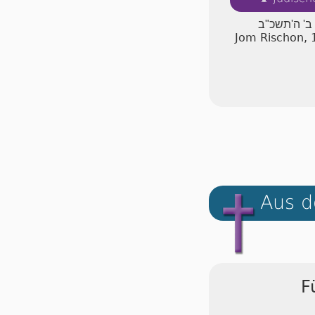
 ב' ה'תשכ"ב
Jom Rischon, 
Aus d
F