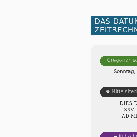
DAS DATU
ZEITRECH
Gregorianis
Sonntag,
Mittelalte
♚
DIES 
ⅩⅩⅤ.
AD Ⅿ
Jüdisch
🕎