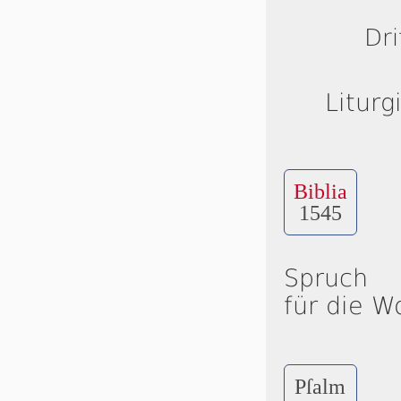
Dri
Liturg
Biblia
1545
Spruch
für die W
Pſalm