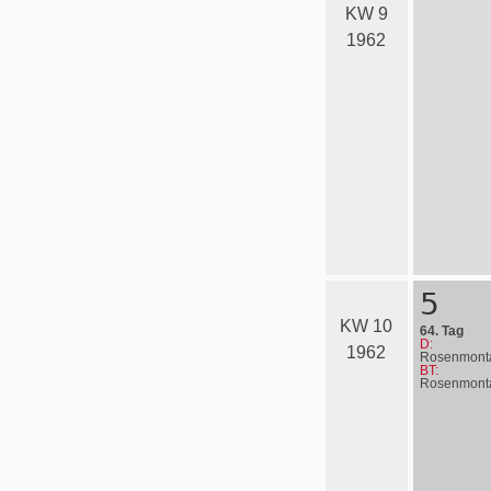
KW 9
1962
5
KW 10
64. Tag
D:
1962
Rosenmont
BT:
Rosenmont