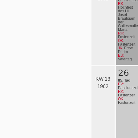
Passionszei
RK:
Hochfest
des Hl.
Josef -
Bräutigam
der
Gottesmutte
Maria
RK:
Fastenzeit
ÖK:
Fastenzeit
JK:
Erew
Purim
EU:
Vatertag
26
KW 13
85. Tag
EV:
1962
Passionszei
RK:
Fastenzeit
ÖK:
Fastenzeit