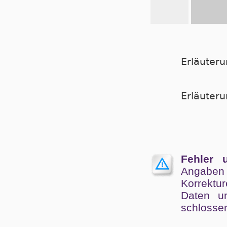
Erläuter
Er­läu­te­
Fehler 
Angaben
Kor­rek­tu
Da­ten un
schlos­se