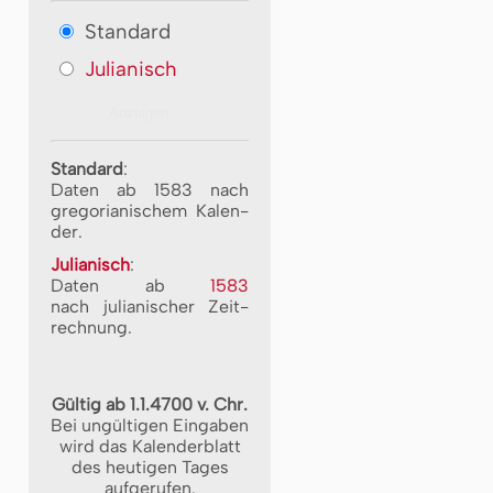
Standard
Julianisch
Standard
:
Daten ab 1583 nach
gre­go­ri­a­ni­schem Ka­len­
der.
Julianisch
:
Daten ab
1583
nach ju­li­a­ni­scher Zeit­
rech­nung.
Gültig ab 1.1.4700 v. Chr.
Bei ungültigen Eingaben
wird das Kalenderblatt
des heutigen Tages
aufgerufen.