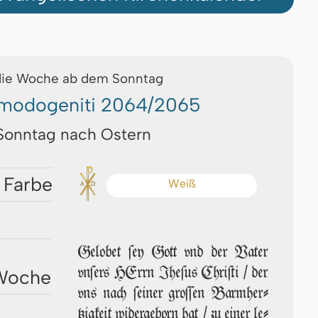
die Woche ab dem Sonntag
modogeniti 2064/2065
 Sonntag nach Ostern
 Farbe
Weiß
Gelobet ſey Gott vnd der Va­ter
vn­ſers HErrn Jhe­ſus Chri­ſti / der
 Woche
vns nach ſei­ner groſ­ſen Barm­her­
tzig­keit wi­der­ge­born hat / zu ei­ner le­