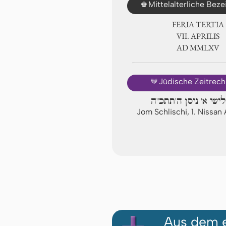
♚
Mittelalterliche Bez
FERIA TERTIA
Ⅶ. APRILIS
AD ⅯⅯⅬⅩⅤ
🕎
Jüdische Zeitrec
לישי א' ניסן ה'תתכ"ה
Jom Schlischi, 1. Nissa
Aus dem e