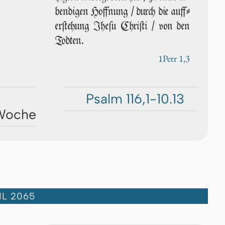
ben­di­gen Hoff­nung / durch die auff­
er­ſte­hung Jhe­ſu Chri­ſti / von den
Tod­ten.
1Petr 1,3
Psalm 116,1-10.13
 Woche
IL 2065