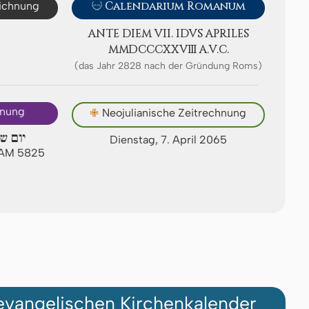
eichnung

Calendarium Romanum
ANTE DIEM VII. IDVS APRI­LES
ⅯⅯⅮⅭⅭⅭⅩⅩⅧ A.V.C.
(das Jahr 2828 nach der Gründung Roms)
hnung
✙
Neojulianische Zeitrechnung
יום ש
Dienstag, 7. April 2065
n AM 5825
vangelischen Kirchenkalender