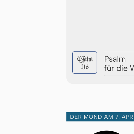
Psalm
Pſalm
116
für die
DER MOND AM 7. APR