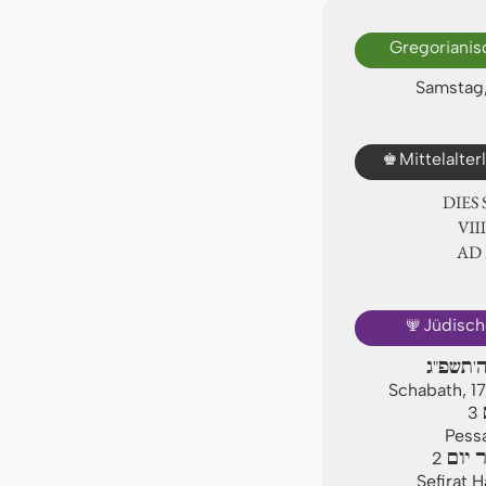
Gregorianis
Samstag,
♚
Mittelalte
DIES
Ⅷ.
AD
🕎
Jüdisch
ה'תשפ"ג
Schabath, 1
3
Pessa
 יום
2
Sefirat 