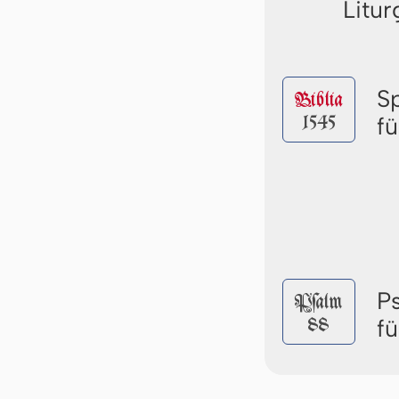
Litur
S
Biblia
1545
fü
P
Pſalm
88
fü