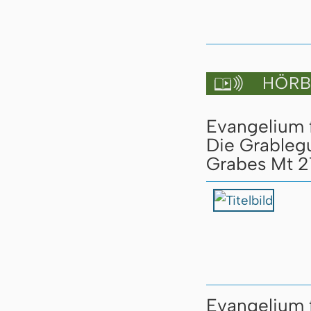
HÖRBU

Evangelium 
Die Grableg
Grabes Mt 2
Evangelium f