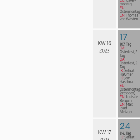
EU:
Oster­
mon­tag
EU:
Ostermontag
EN:
Thomas
von Westen
17
KW 16
107. Tag
OA:
2023
Osterfest, 2.
Tag
OA:
Osterfest, 2.
Tag
JK:
Sefirat
HaOmer
JK:
Jom
Haschoa
EU:
Ostermontag
(orthodox)
EN:
Louis de
Berquin
EN:
Max
Josef
Metzger
24
KW 17
114. Tag
JK:
Sefirat
2023