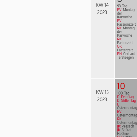
KW 14
93. Tag
EV:
Montag
2023
der
Karwoche
EV:
Passionszeit
RK:
Montag
der
Karwoche
RK:
Fastenzeit
ÖK:
Fastenzeit
EN:
Gerhard
Terstee­gen
10
KW 15
100. Tag
D: Feiertag
2023
D: Stiller Tag
D:
Ostermontag
EV:
Ostermontag
RK:
Ostermontag
JK:
Pessach
JK:
Sefirat
HaOmer