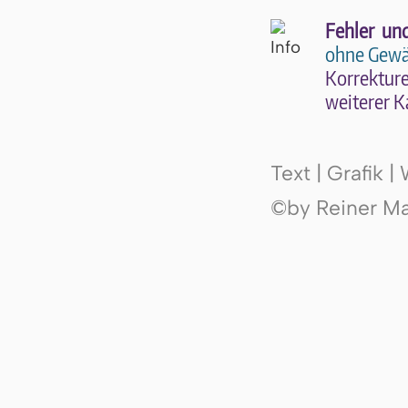
Fehler un
ohne Gewä
Kor­rek­tu­r
wei­te­rer K
Text | Grafik 
©by Reiner Mak