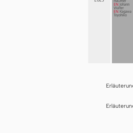
HaOmer
EN:
Johann
Walter
EN:
Kagawa
Toyohiko
Erläuteru
Er­läu­te­r