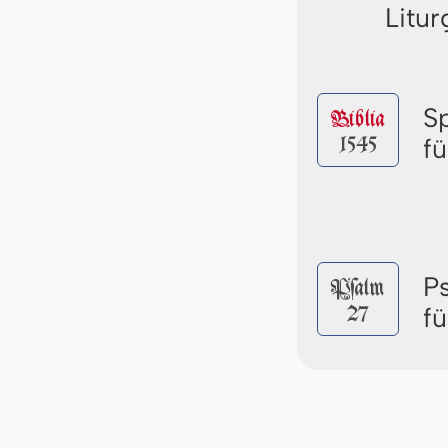
Litur
S
Biblia
1545
f
P
Pſalm
27
f