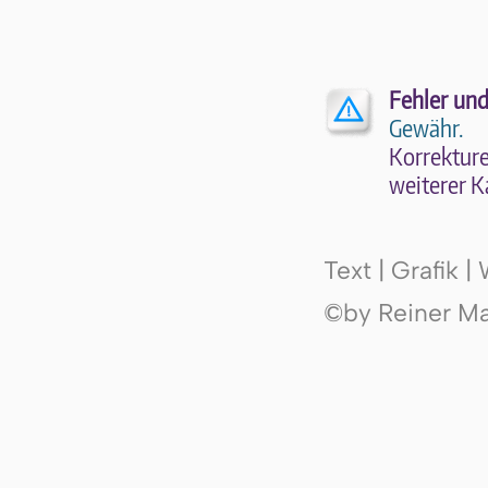
Fehler und
Gewähr.
Kor­rek­tu­r
wei­te­rer K
Text | Grafik 
©by Reiner Mak