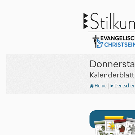
Donnerstag
Kalenderblat
◉ Home
|
►Deutscher 