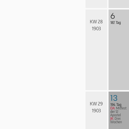
6
KW 28
187. Tag
1903
13
KW 29
194. Tag
OA:
Mitfest
1903
der 12
Apostel
JK:
Drei
Wochen