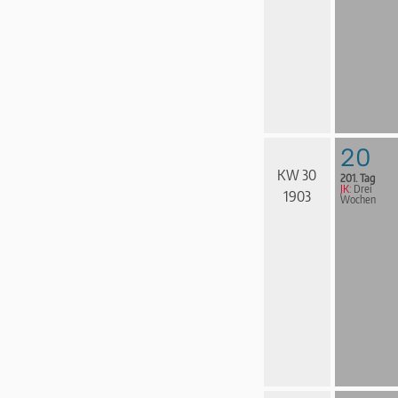
20
KW 30
201. Tag
JK:
Drei
1903
Wochen