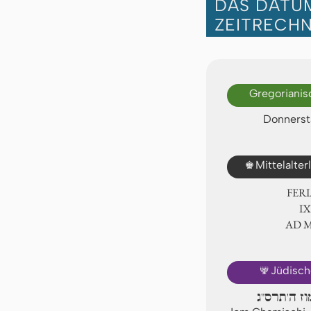
DAS DATUM
ZEITRECH
Gregorianis
Donnersta
♚
Mittelalte
FER
Ⅸ.
AD 
🕎
Jüdisch
וז ה'תרס"ג