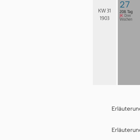
27
KW 31
208. Tag
JK:
Drei
1903
Wochen
Erläuteru
Er­läu­te­r