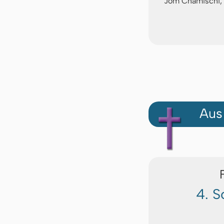
Jom Chamischi,
Aus
4. S