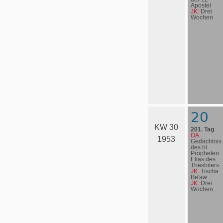
Apostel
JK:
Drei
Wochen
20
KW 30
201. Tag
OA:
1953
Gedächtnis
des hl.
Propheten
Elias des
Thesbiters
JK:
Tischa
Be'aw
JK:
Drei
Wochen