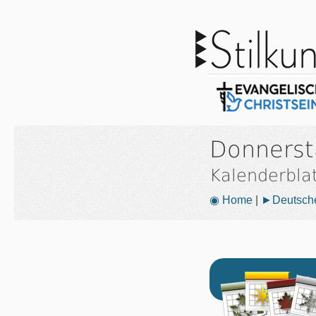
Donnersta
Kalenderbla
◉ Home
|
►Deutsche