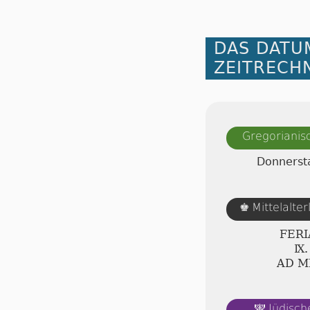
DAS DATU
ZEITRECH
Gregorianis
Donnersta
Mittelalte
♚
FERI
Ⅸ.
AD 
Jüdisch
🕎