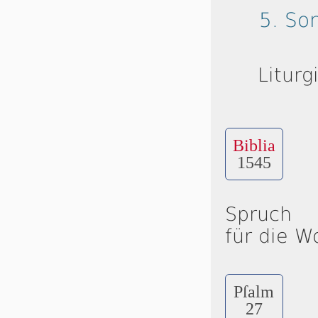
5. So
Liturg
Biblia
1545
Spruch
für die W
Pſalm
27