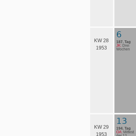
6
KW 28
187. Tag
JK:
Drei
1953
Wochen
13
KW 29
194. Tag
OA:
Mitfest
1953
der 12