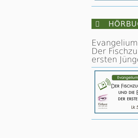

HÖRBUC
Evangelium 
Der Fischzu
ersten Jünge