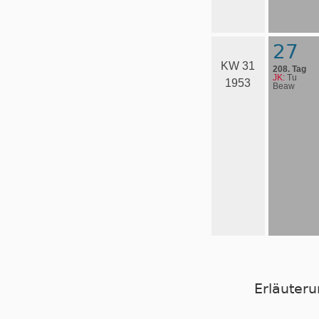
27
KW 31
208. Tag
JK:
Tu
1953
Beaw
Erläuter