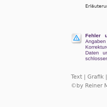
Er­läu­te­
Fehler 
Angaben
Kor­rek­tu
Da­ten un
schlos­se
Text | Grafik
©by Reiner M