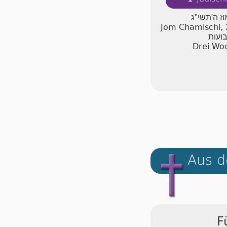
וז ה'תשי"ג
Jom Chamischi,
ועות
Drei Woc
Aus d
F