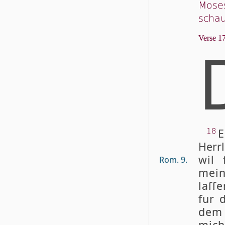
Moses
scha
Verse 17
E
18
Herr­
wil 
Rom. 9.
mein
laſ­
fur 
dem 
mic