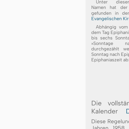
Unter diese
Namen hat der 
gefunden in d
Evangelischen Kir
Abhängig vom 
dem Tag Epiphani
bis sechs Sonnta
»Sonntage na
durchgezählt we
Sonntag nach Epip
Epiphaniaszeit ab
Die vollst
Kalender
D
Diese Regelung
Jahren 1958 