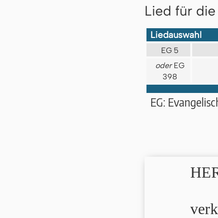
Lied für di
Liedauswahl
EG 5
oder
EG
398
EG: Evangelis
HER
verk