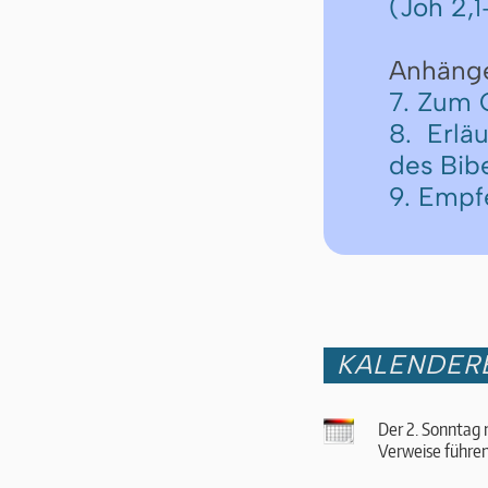
(Joh 2,
1
Anhäng
7. Zum 
8. Erlä
des Bib
9. Empf
KALENDER
Der 2. Sonntag 
Verweise führen