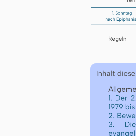
1. Sonntag
nach Epiphani
Regeln
Inhalt diese
Allgemei
1. Der 
1979 bis
2. Bewe
3. Die
evangel