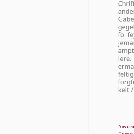
Chri­
ande
Gab
gege
ſo ſ
jema
ampt
lere.
erman
fel­t
ſorg
keit /
Aus dem