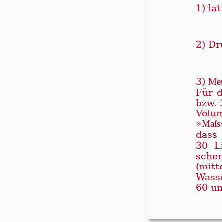
1) lat
2) Dr
3)
Met
Für 
bzw. 
Vo­lu
»
Maſs
dass 
30 Li
schen
(mit­te
Was­s
60 un