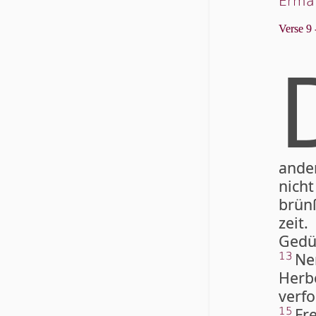
Ermah
Verse 9 
ande
nich
brünſ
zeit
Gedül
Ne
13
Herb
ver­f
Fr
15