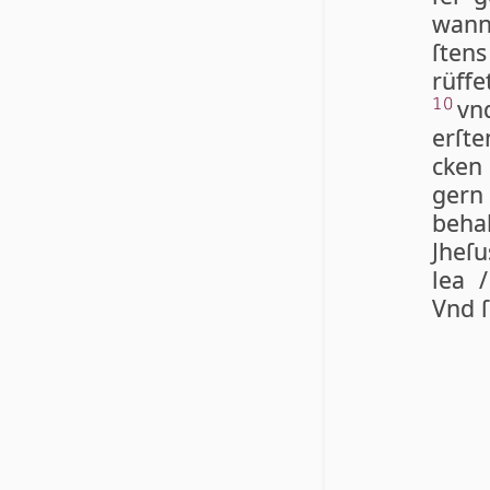
wan­
ſtens
rüf­f
vnd
10
er­ſt
cken 
gern
be­ha
Jhe­ſ
lea /
Vnd ſ