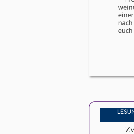
wei
einer
nach
euch 
LESU
Zw