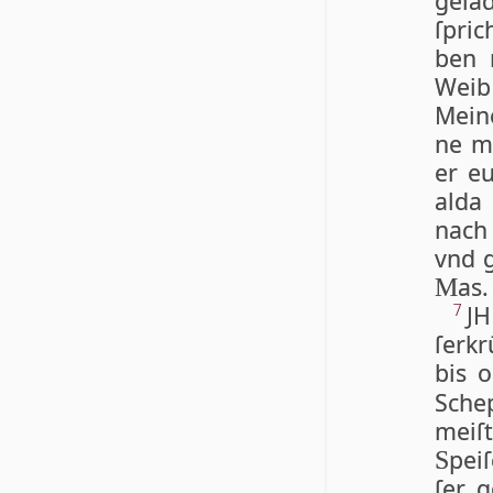
ge­la
ſpric
ben 
Weib 
Mei­n
ne mu
er eu
al­da
nach 
vnd g
as.
M
JH
7
ſer­k
bis 
Schep
mei­ſ
pei­
S
ſer g