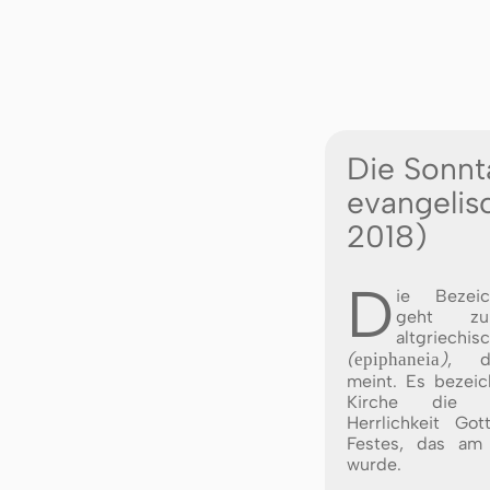
Die Sonnt
evangelis
2018)
D
ie Beze
geht z
altgriech
(
epiphaneia
)
, d
meint. Es bezeic
Kirche die E
Herrlichkeit Go
Festes, das am 
wurde.