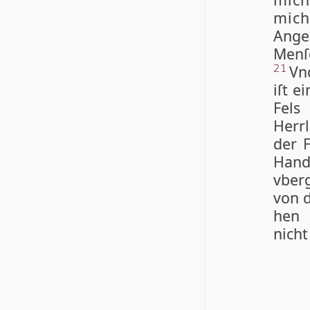
mich
Angeſ
Menſ
Vn
21
iſt e
Fels
Herr­
der F
Hand
vber
von d
hen 
nicht