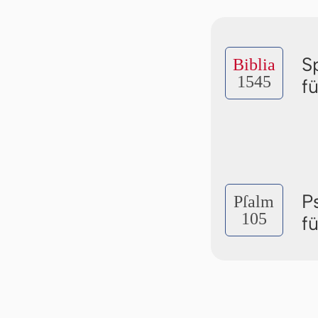
S
Biblia
1545
f
P
Pſalm
105
f