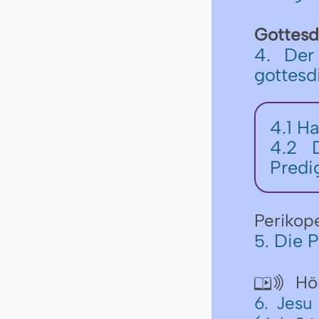
Gottesd
4. Der
gottesd
4.1 Ha
4.2 D
Predi
Perikop
Die P
5.
Hör

6. Jesu