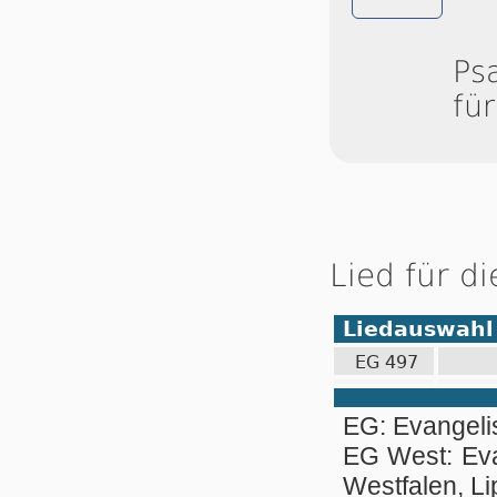
Ps
fü
Lied für d
Liedauswahl
EG 497
EG: Evangel
EG West: Ev
Westfalen, Li