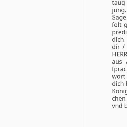
taug 
jung
age 
S
ſolt 
pred
dich
dir /
HER
aus 
ſpra
wort
dich 
Köni
chen 
vnd 