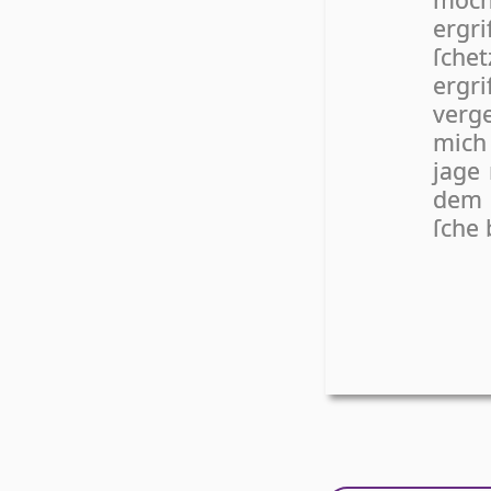
ergr
ſchet
ergri
verge
mich 
jage 
dem K
ſche 