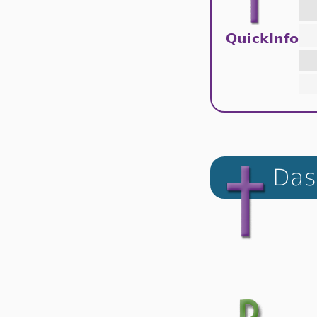
QuickInfo
Das