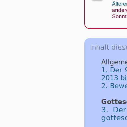
Ältere
ander
Sonnt
Inhalt dies
Allgeme
1. Der 
2013 b
2. Bew
Gottes
3. Der
gottes