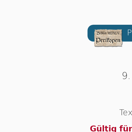
P
9.
Tex
Gültig fü