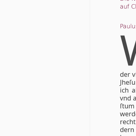
auf C
Paulu
der v
Jhe­ſ
ich 
vnd a
ſtum
wer­
rech­
dern