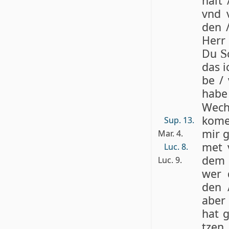
haſt
vnd v
den 
Herr 
Du
S
das i
be / 
ha­b
Wechſ
ko­me
Sup. 13.
mir g
Mar. 4.
met 
Luc. 8.
dem 
Luc. 9.
wer 
den 
aber
hat g
tzen