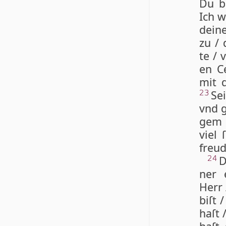
Du bi
Ich w
dei­n
zu / 
te / 
en Ce
mit d
Se
23
vnd g
gem g
viel 
freu­
D
24
ner 
Herr 
biſt 
haſt 