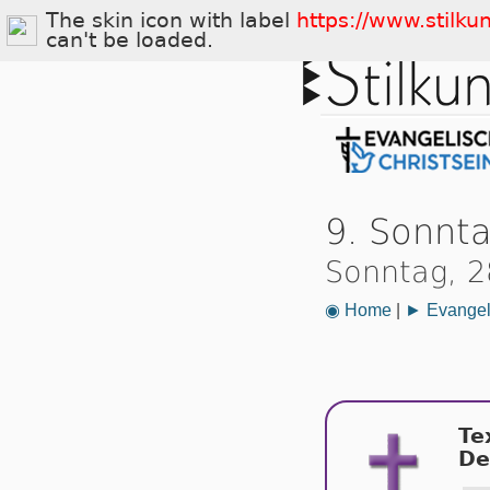
The skin icon with label
https://www.stilku
can't be loaded.
9. Sonnta
Sonntag, 28
◉ Home
|
► Evangeli
Te
De