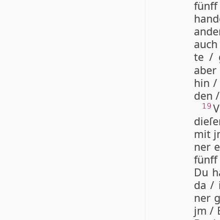
fünff
han­d
an­d
auch 
te / 
aber
hin /
den /
V
19
die­ſ
mit 
ner e
fünff
Du ha
da / 
ner 
jm / 