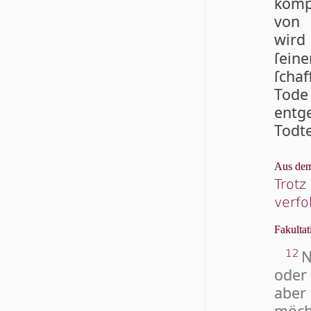
kompt
von 
wird
ſei­n
ſchaf
Tode
entge
Tod­t
Aus dem
Trotz 
ver­fo
Fakultat
N
12
oder 
aber
möcht