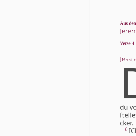
Aus dem
Jerem
Verse 4 
Jesaja
du v
ſtell
ck­er.
IC
6