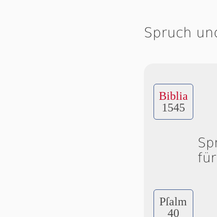
Spruch un
Biblia
1545
Sp
fü
Pſalm
40