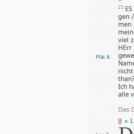
ES
21
gen /
men 
mein
viel 
HErr
gewe
Pſal. 6.
Nam
nich
than
Ich h
alle 
Das G
||
L