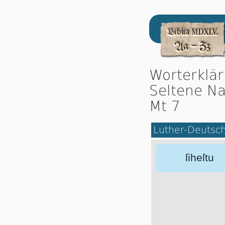
Worterklä
Seltene Na
Mt 7
Luther-Deutsc
ſiheſtu