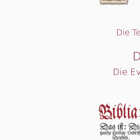
Die T
D
Die E