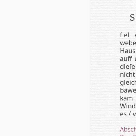
S
fiel
webet
Haus
auff
die­
nich
glei
baw­
kam
Winde
es / 
Absch