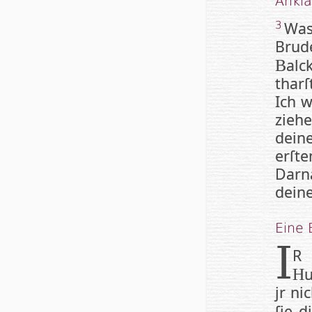
Ankl
Was 
3
Brude
al
B
thar
Ich w
zieh
dein
er­ſ
Darna
deine
Eine
I
R 
u
H
jr ni
ſie d