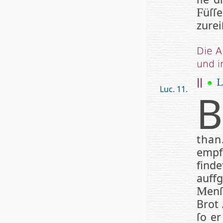
üſſ
F
zurei
Die A
und 
||
L
Luc. 11.
B
than
empf
finde
auff­
en­
M
Brot
ſo er