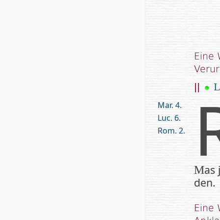
Eine
Verur
||
L
Mar. 4.
Luc. 6.
Rom. 2.
as 
M
den.
Eine 