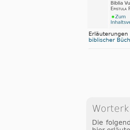
Biblia V
Epistula 
Zum
Inhaltsv
Erläuterungen
biblischer Büc
Worterk
Die folgen