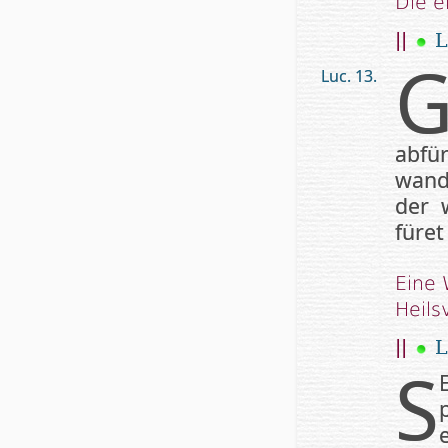
Die e
||
L
Luc. 13.
abfü
wand
der 
füret
Eine 
Heils
||
L
S