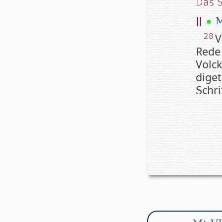
Das 
||
M
V
28
Rede 
Volck
di­g
chrif
S