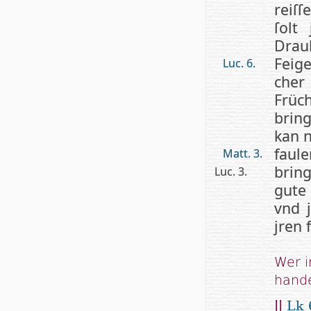
reiſ­
ſolt 
Drau
Feig
Luc. 6.
che
Frü
brin
kan n
faul
Matt. 3.
brin
Luc. 3.
gute 
vnd 
jren 
Wer i
hande
||
Lk 