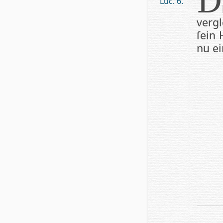
D
Luc. 6.
verg
ſein 
nu e