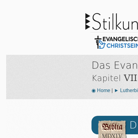
Das Evan
VII
Kapitel
◉ Home
|
► Lutherbi
D