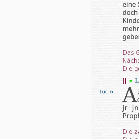
eine
doch
Kind
mehr
geben
Das G
Nächs
Die g
||
L
A
Luc. 6.
jr j
Prop
Die 