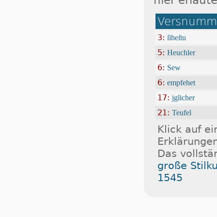
hier erläute
Versnumme
3:
ſiheſtu
5:
Heuchler
6:
Sew
6:
empfehet
17:
jglicher
21:
Teufel
Klick auf e
Erklärungen
Das vollstä
große Stilk
1545