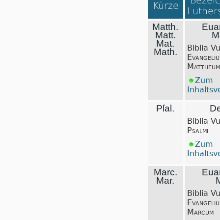
Bezeic
Kürzel
Luthers
Matth.
Eua
Matt.
M
Mat.
Biblia V
Math.
Evangeli
Mattheum
Zum
Inhaltsv
Pſal.
De
Biblia V
Psalmi
Zum
Inhaltsv
Marc.
Eua
Mar.
Biblia V
Evangeli
Marcum