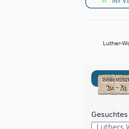
Mt VI
↤
Luther-W
Gesuchtes 