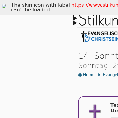
The skin icon with label
https://www.stilku
can't be loaded.
14. Sonnt
Sonntag, 2
◉ Home
|
► Evangeli
Te
De