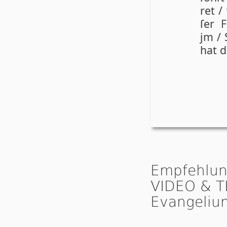
ret /
ſer F
jm / 
hat di
Empfehlun
VIDEO & T
Evangeliu