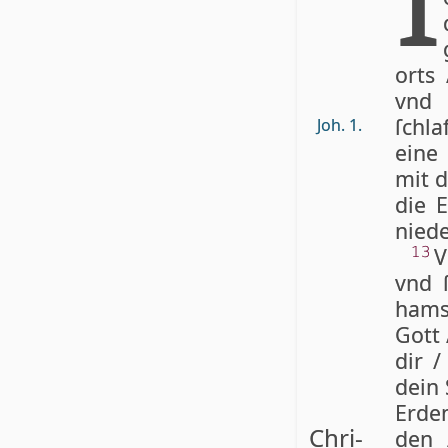
orts 
vnd 
ſchla
Joh. 1.
eine 
mit d
die E
niede
V
13
vnd 
hams
Gott 
dir 
dein 
Erde
Chri-
den 