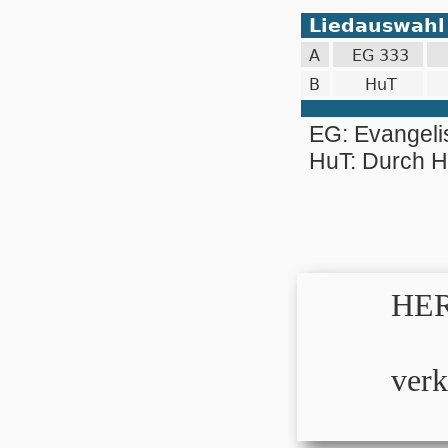
Liedauswahl
A
EG 333
B
HuT
EG: Evangel
HuT: Durch 
HER
verk