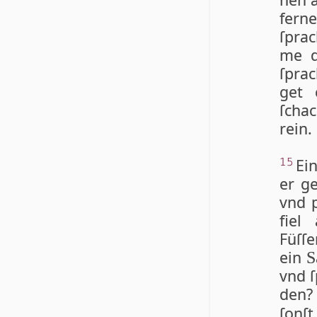
fer­n
ſpra­
me d
ſprac
get 
ſchac
rein.
Ei­
15
er ge
vnd p
fiel 
Füſſ
ein
S
vnd ſ
den? 
ſonſt