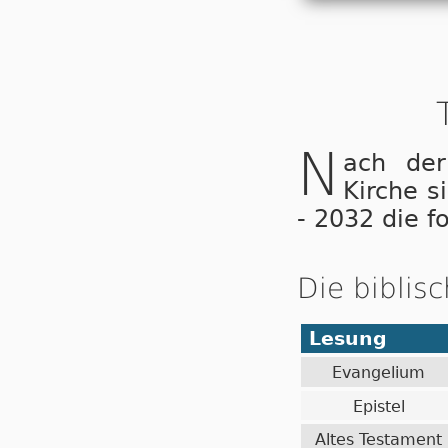
N
ach der
Kirche s
- 2032 die f
Die biblis
Lesung
Evangelium
Epistel
Altes Testament