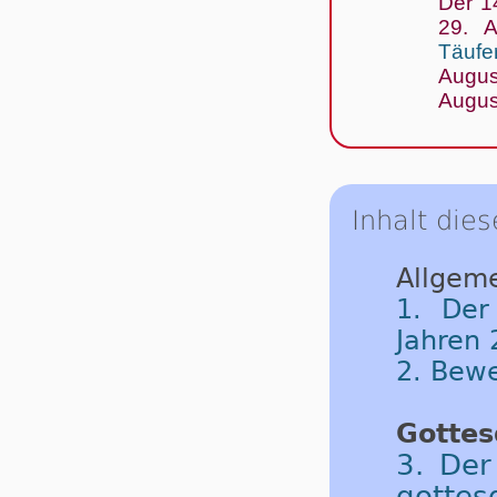
Der 14
29. A
Täufe
Augus
Augus
Inhalt dies
Allgeme
1. Der
Jahren 
2. Bew
Gottes
3. Der
gottes