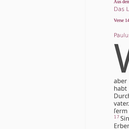
Aus dem
Das L
Verse 14
Paulu
aber
habt 
Durch
vater
ſerm 
Sin
17
Erbe