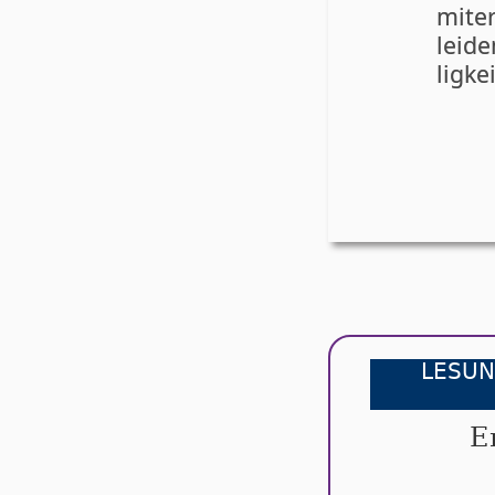
mite
leide
lig­k
LESUN
E