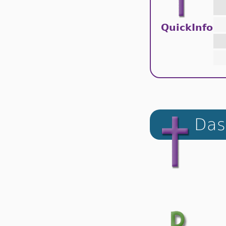
QuickInfo
Das