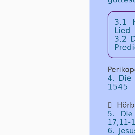
3.1
Lied
3.2
D
Predi
Periko
Die
4.
1545

Hörbu
5. Die
17,11-1
6. Jes