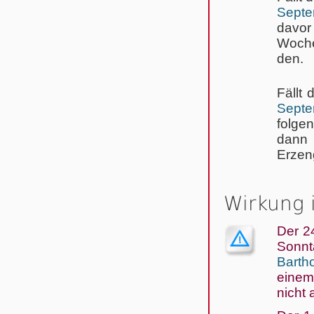
Septe
davor
Woche
den.
Fällt 
Septe
folge
dann 
Erzeng
Wirkung 
Der 2
Sonn
Barth
einem
nicht