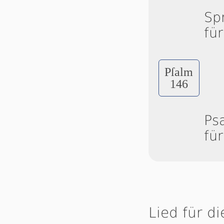
Sp
fü
Pſalm
146
Ps
fü
Lied für d