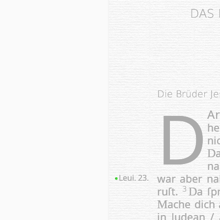
DAS
Die Brüder J
D
Ar
he
ni
D
na
war aber nah
Leui. 23.
ruſt.
a ſp
3
D
ache dich
M
in Judean /