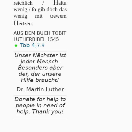
H
reichlich /
aſtu
wenig / ſo gib doch das
wenig mit trewem
H
ertzen.
AUS DEM BUCH TOBIT
LUTHERBIBEL 1545
Tob 4,
7-9
Unser Nächster ist
jeder Mensch.
Besonders aber
der, der unsere
Hilfe braucht!
Dr. Martin Luther
Donate for help to
people in need of
help. Thank you!