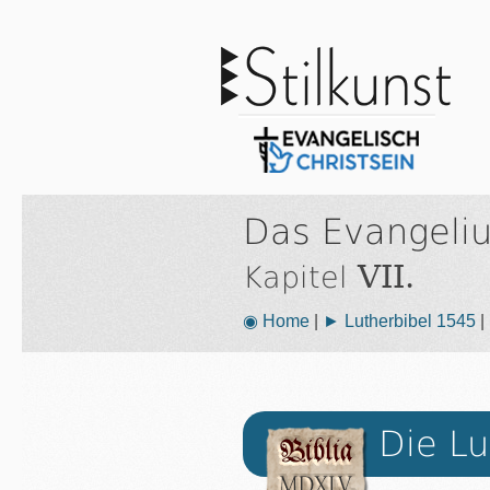
Das Evangeli
VII.
Kapitel
◉ Home
|
► Lutherbibel 1545
|
Die Lu