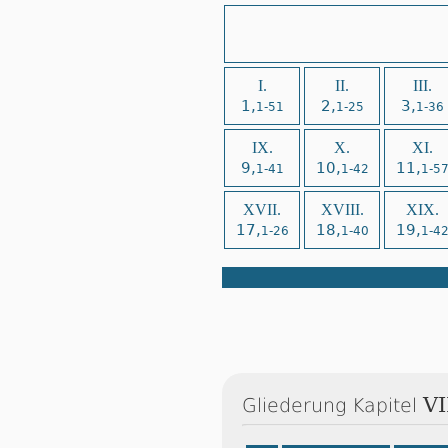
I.
II.
III.
1,
2,
3,
1-51
1-25
1-36
IX.
X.
XI.
9,
10,
11,
1-41
1-42
1-5
XVII.
XVIII.
XIX.
17,
18,
19,
1-26
1-40
1-4
VI
Gliederung Kapitel