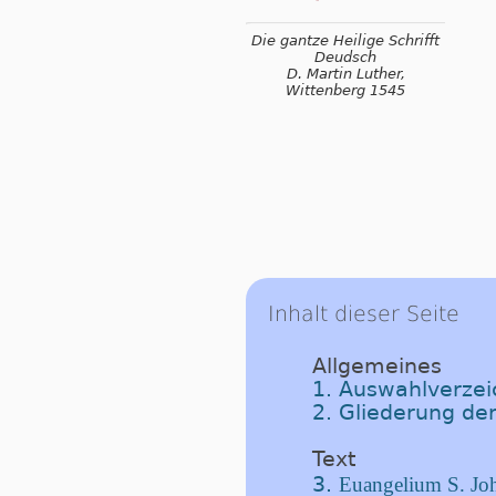
Die gantze Heilige Schrifft
Deudsch
D. Martin Luther,
Wittenberg 1545
Inhalt dieser Seite
Allgemeines
1. Auswahlverzeic
2. Gliederung der
Text
3.
Euangelium S. Joh