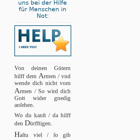
uns bei der Hilfe
für Menschen in
Not:
Von deinen Gütern
A
hilff dem
rmen / vnd
wende dich nicht vom
A
rmen / So wird dich
Gott wider gnedig
anſehen.
Wo du kanſt / da hilff
D
den
ürfftigen.
H
aſtu viel / ſo gib