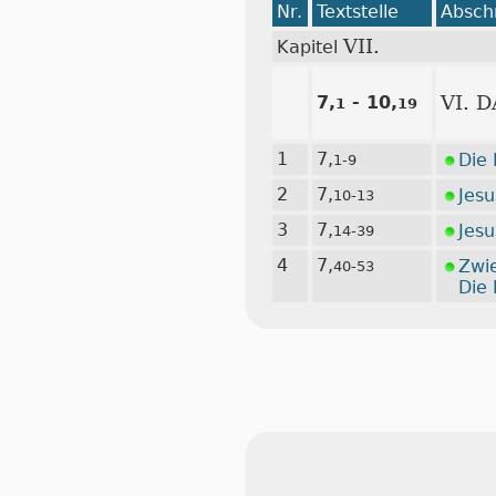
Nr.
Textstelle
Abschn
VII.
Kapitel
7,
- 10,
VI. 
1
19
1
7,
Die 
1-9
2
7,
Jesu
10-13
3
7,
Jes
14-39
4
7,
Zwie
40-53
Die