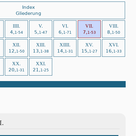
Index
Gliederung
IIII.
V.
VI.
VII.
VIII.
4,
5,
6,
7,
8,
1-54
1-47
1-71
1-53
1-50
XII.
XIII.
XIIII.
XV.
XVI.
12,
13,
14,
15,
16,
7
1-50
1-38
1-31
1-27
1-33
XX.
XXI.
20,
21,
2
1-31
1-25
I.