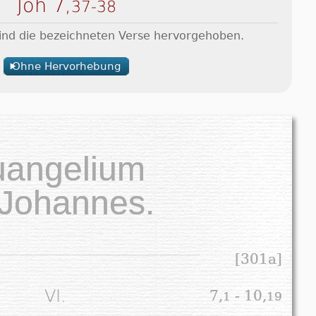
Joh 7,
37-38
sind die bezeichneten Verse hervorgehoben.
Ohne Hervorhebung
uangelium
 Johannes.
[301a]
VI.
7,
- 10,
1
19