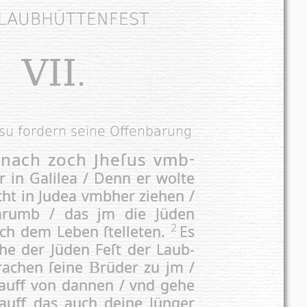
 LAUBHÜTTENFEST
VII
.
esu fordern seine Offenbarung
nach zoch Jhe­ſus vmb­
r in Ga­li­lea / Denn er wolte
cht in Ju­dea vmb­her ziehen /
ar­umb / das jm die Jü­den
ch dem Leben ſtel­le­ten.
Es
2
e der Jü­den Feſt der Laub­
ra­chen ſei­ne
rüder zu jm /
B
 auff von dannen / vnd gehe
 auff das auch deine Jünger