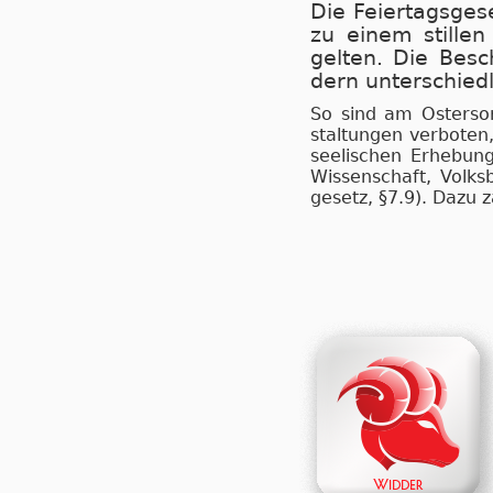
Die Fei­er­tags­ge­
zu ei­nem stil­le
gel­ten. Die Be­s
dern un­ter­schied­l
So sind am Os­ter­sonn
stal­tun­gen ver­bo­te
see­li­schen Er­he­bu
Wis­sen­schaft, Volks­b
ge­setz, §7.9). Da­zu zä