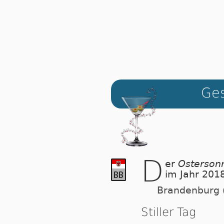
Ges
D
er
Osterson
im Jahr 201
Brandenburg 
Stiller Tag