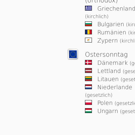
(orthodox)
Griechenlan
(kirchlich)
Bulgarien
(kir
Rumänien
(ki
Zypern
(kirchl
Ostersonntag
Dänemark
(g
Lettland
(gese
Litauen
(geset
Niederlande
(gesetzlich)
Polen
(gesetzl
Ungarn
(geset