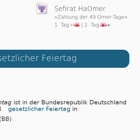
Sefirat HaOmer
»Zählung der 49 Omer-Tage«
1. Tag
| 2. Tag
↦
🌇
🌇
↦
etzlicher Feiertag
ntag
ist in der Bundesrepublik Deutschland
8
gesetzlicher Feiertag
in
(BB)