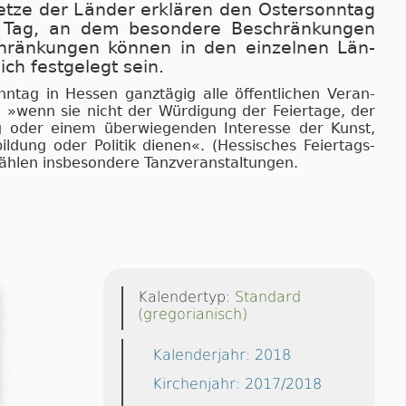
set­ze der Län­der er­klä­ren den Os­ter­sonn­tag
n Tag, an dem be­son­de­re Be­schrän­kun­gen
chrän­kun­gen kön­nen in den ein­zel­nen Län­
ich fest­ge­legt sein.
­tag in Hes­sen ganz­tä­gig al­le öf­fent­li­chen Ver­an­
n, »wenn sie nicht der Wür­di­gung der Fei­er­ta­ge, der
ng oder ei­nem über­wie­gen­den In­ter­es­se der Kunst,
il­dung oder Po­li­tik die­nen«. (Hes­si­sches Fei­er­tags­
h­len ins­be­son­de­re Tanz­ver­an­stal­tun­gen.
Kalendertyp:
Standard
(gregorianisch)
Kalenderjahr: 2018
Kirchenjahr: 2017/2018