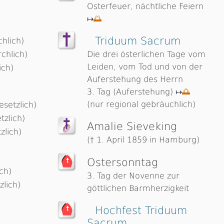
Osterfeuer, nächtliche Feiern
d
↦
🌅
Triduum Sacrum
chlich)
Die drei österlichen Tage vom
rchlich)
Leiden, vom Tod und von der
ich)
Auferstehung des Herrn
3. Tag (Auferstehung)
↦
🌅
(nur regional gebräuchlich)
esetzlich)
tzlich)
Amalie Sieveking
zlich)
(† 1. April 1859 in Hamburg)
Ostersonntag
ich)
3. Tag der Novenne zur
zlich)
göttlichen Barmherzigkeit
Hochfest Triduum
Sacrum