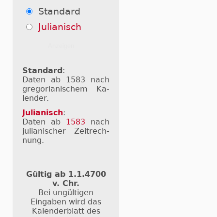
Standard
Julianisch
Standard
:
Daten ab 1583 nach
gre­go­ri­a­ni­schem Ka­
len­der.
Julianisch
:
Daten ab
1583
nach
ju­li­a­ni­scher Zeit­rech­
nung.
Gültig ab 1.1.4700
v. Chr.
Bei ungültigen
Eingaben wird das
Kalenderblatt des