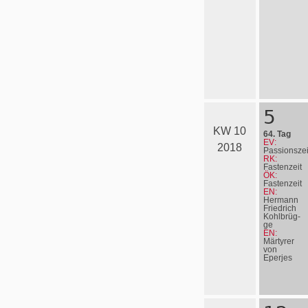
5
KW 10
64. Tag
EV:
2018
Passionszei
RK:
Fastenzeit
ÖK:
Fastenzeit
EN:
Hermann
Friedrich
Kohl­brüg­
ge
EN:
Märtyrer
von
Eperjes