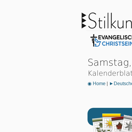
Samstag,
Kalenderbla
◉ Home
|
►Deutsche