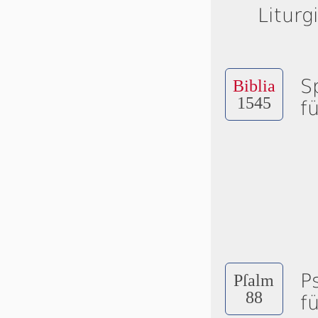
Liturg
S
Biblia
1545
f
P
Pſalm
88
f