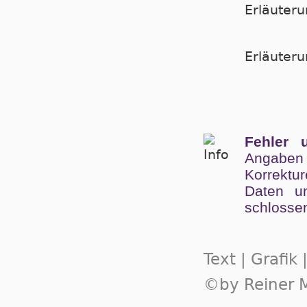
Erläuter
Er­läu­te­
Fehler 
Angaben
Kor­rek­tu
Da­ten un
schlos­se
Text | Grafik
©by Reiner M