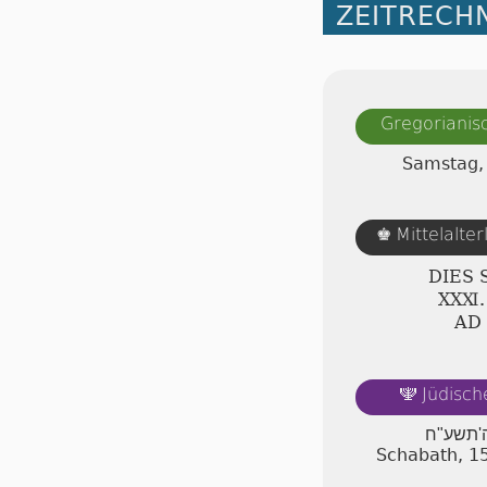
ZEITRECH
Gregorianis
Samstag,
Mittelalte
♚
DIES
ⅩⅩⅪ.
AD
Jüdisch
🕎
ה'תשע"ח
Schabath, 1