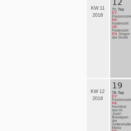
12
KW 11
71. Tag
EV:
2018
Passionszei
RK:
Fastenzeit
ÖK:
Fastenzeit
EN:
Gregor
der Große
19
KW 12
78. Tag
EV:
2018
Passionszei
RK:
Hochfest
des Hl.
Josef -
Bräutigam
der
Gottesmutte
Maria