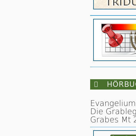

HÖRBUC
Evangelium
Die Grable
Grabes Mt 