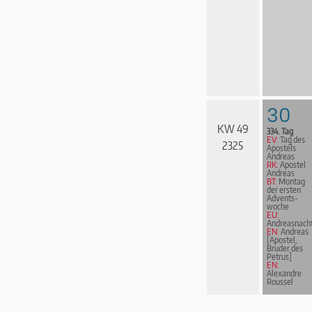
30
KW 49
334. Tag
EV:
Tag des
2325
Apostels
Andreas
RK:
Apostel
Andreas
BT:
Montag
der ersten
Advents­
woche
EU:
Andreasnach
EN:
Andreas
[Apostel,
Bruder des
Petrus]
EN:
Alexandre
Roussel