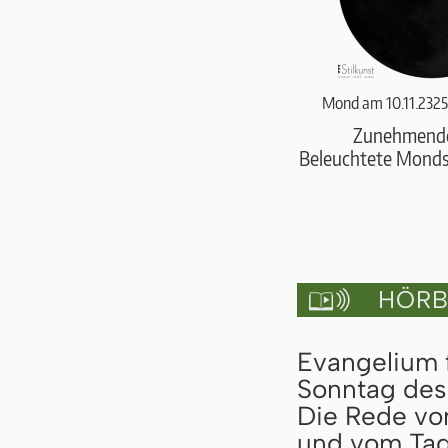
Mond am 10.11.2325
Zunehmend
Beleuchtete Monds
HÖRBU

Evangelium f
Sonntag des 
Die Rede vo
und vom Tag