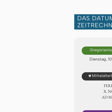
DAS DATUM
ZEITRECH
Gregorianis
Dienstag, 1
♚
Mittelalte
FER
Ⅹ. 
AD 