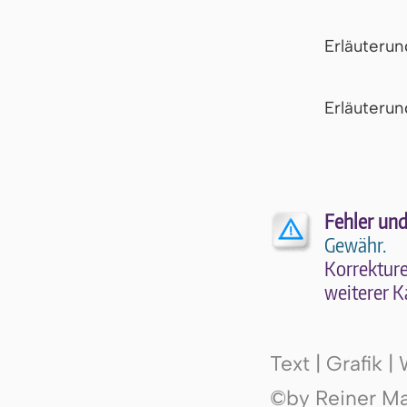
Erläuteru
Er­läu­te­r
Fehler und
Gewähr.
Kor­rek­tu­r
wei­te­rer K
Text | Grafik 
©by Reiner Mak