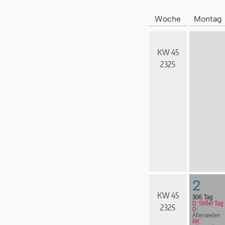
Woche
Montag
KW 45
2325
2
KW 45
306. Tag
D: Stiller Tag
2325
D:
Allerseelen
RK: