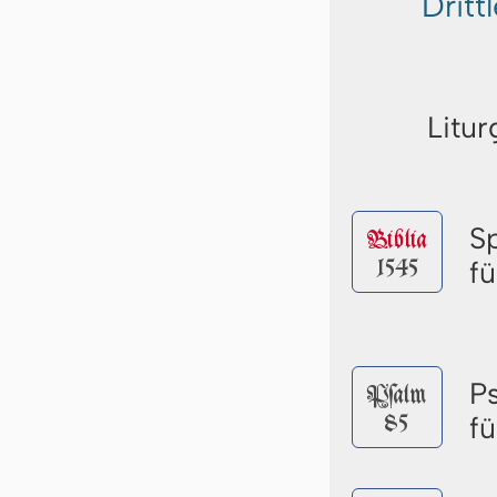
Dritt
Litur
S
Biblia
1545
f
P
Pſalm
85
f