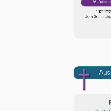
🕎
Jüdisch
לו ו'פ"ו
Jom Schlischi
Aus