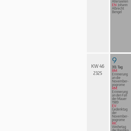
Allerseelen
EN:
Johann
Albrecht
Bengel
9
KW 46
313. Tag
RM:
2325
Erinnerung
an die
November­
pogrome
RM:
Erinnerung
an den Fall
der Mauer
1989
EV:
Gedenktag
der
November­
pogrome
RK:
Weihetag
der Basilika