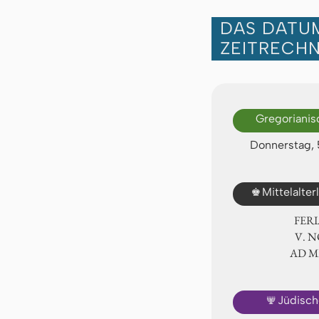
DAS DATUM
ZEITRECH
Gregorianis
Donnerstag,
♚
Mittelalte
FER
Ⅴ. 
AD 
🕎
Jüdisch