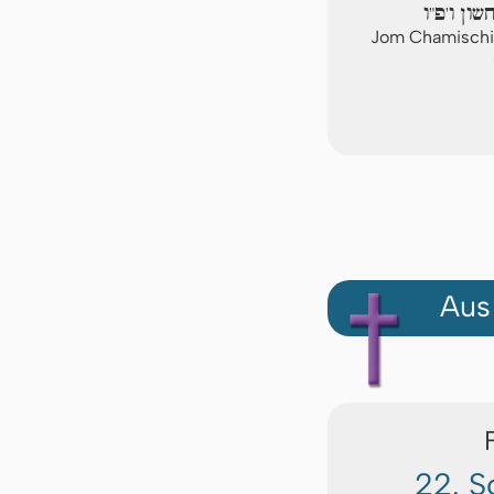
שון ו'פ"ו
Jom Chamischi
Aus
22. S