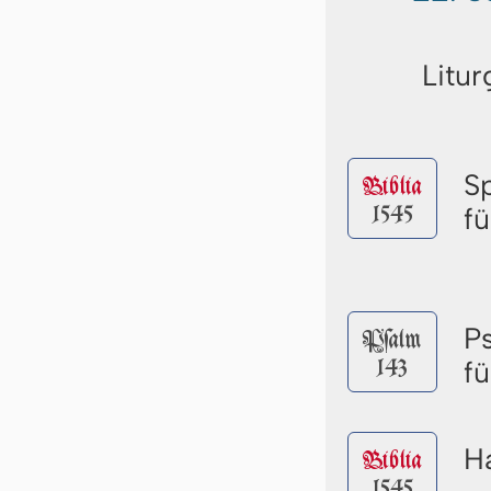
Litur
S
Biblia
1545
f
P
Pſalm
143
f
Ha
Biblia
1545