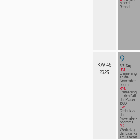
Albrecht
Bengel
9
KW 46
313. Tag
RM:
2325
Erinnerung
an die
November­
pogrome
RM:
Erinnerung
an den Fall
der Mauer
1989
EV:
Gedenktag
der
November­
pogrome
RK:
Weihetag
der Basilika
am Lateran