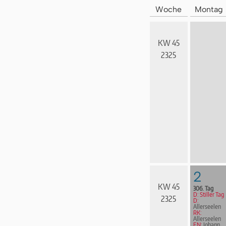
Woche
Montag
KW 45
2325
2
KW 45
306. Tag
D: Stiller Tag
2325
D:
Allerseelen
RK:
Allerseelen
EN:
Johann