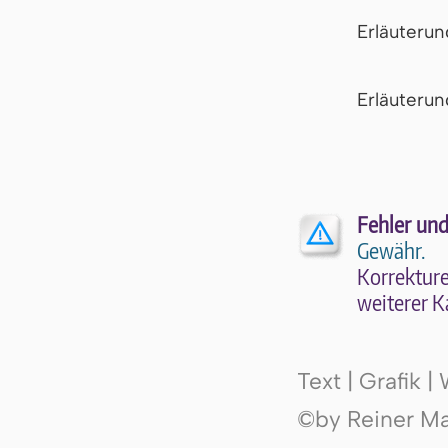
Erläuteru
Er­läu­te­r
Fehler und
Gewähr.
Kor­rek­tu­r
wei­te­rer K
Text | Grafik 
©by Reiner Mak