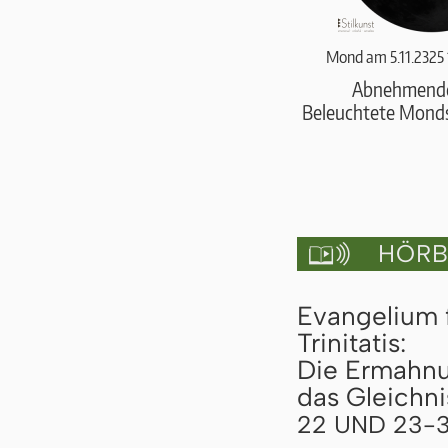
Mond am 5.11.2325
Abnehmend
Beleuchtete Monds
HÖRBU

Evangelium 
Trinitatis:
Die Ermahn
das Gleichn
22 UND 23-