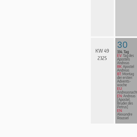
30
KW 49
334. Tag
EV:
Tag des
2325
Apostels
Andreas
RK:
Apostel
Andreas
BT:
Montag
der ersten
Advents­
woche
EU:
Andreasnach
EN:
Andreas
[Apostel,
Bruder des
Petrus]
EN:
Alexandre
Roussel