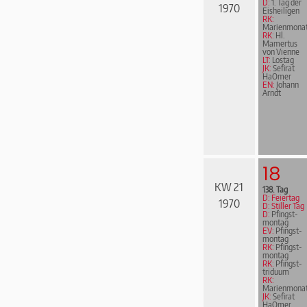
D:
1. Tag der
1970
Eisheiligen
RK:
Marienmona
RK:
Hl.
Mamertus
von Vienne
LT:
Lostag
JK:
Sefirat
HaOmer
EN:
Johann
Arndt
18
KW 21
138. Tag
D: Feiertag
1970
D: Stiller Tag
D:
Pfingst­
mon­tag
EV:
Pfingst­
mon­tag
RK:
Pfingst­
mon­tag
RK:
Pfingst­
tri­du­um
RK:
Marienmona
JK:
Sefirat
HaOmer