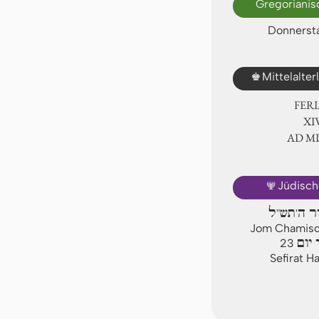
Gregorianis
Donnersta
♚
Mittelalte
FER
ⅩⅣ
AD Ⅿ
🕎
Jüdisch
יר ה'תש"ל
Jom Chamisch
יום
23
Sefirat H