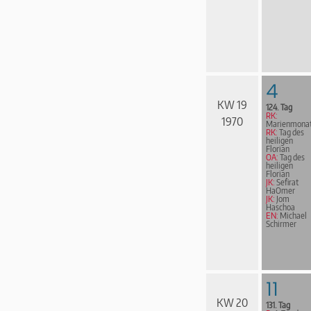
4
KW 19
124. Tag
RK:
1970
Marienmona
RK:
Tag des
heiligen
Florian
OA:
Tag des
heiligen
Florian
JK:
Sefirat
HaOmer
JK:
Jom
Haschoa
EN:
Michael
Schirmer
11
KW 20
131. Tag