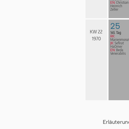
EN:
Christian
Heinrich
Zeller
25
KW 22
145. Tag
RK:
1970
Marienmona
JK:
Sefirat
HaOmer
EN:
Beda
Venerabilis
Erläuteru