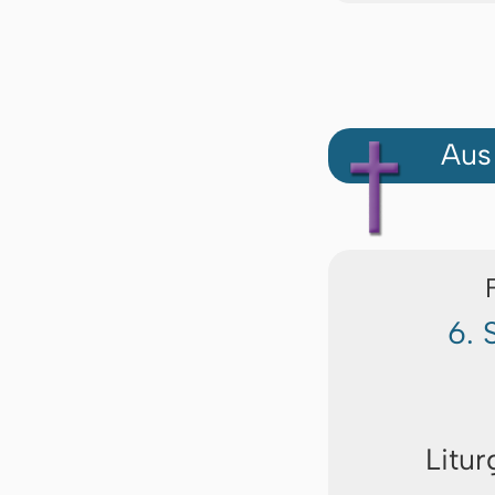
Aus
6. 
Litur