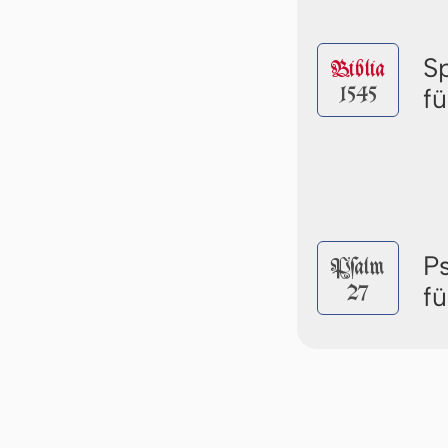
S
Biblia
1545
f
P
Pſalm
27
f