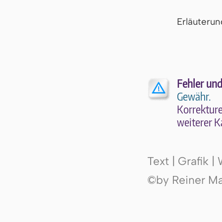
Er­läu­te­r
Fehler und
Gewähr.
Kor­rek­tu­r
wei­te­rer K
Text | Grafik 
©by Reiner Mak