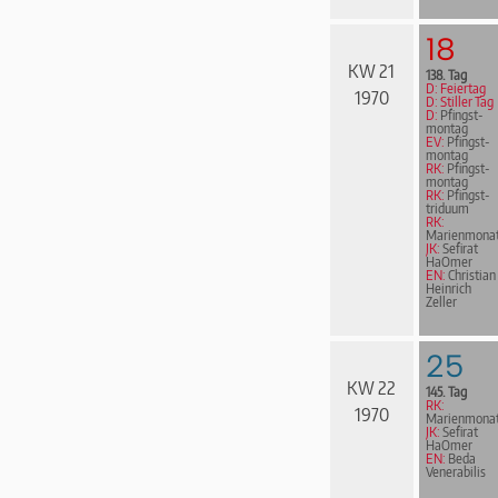
18
KW 21
138. Tag
D: Feiertag
1970
D: Stiller Tag
D:
Pfingst­
mon­tag
EV:
Pfingst­
mon­tag
RK:
Pfingst­
mon­tag
RK:
Pfingst­
tri­du­um
RK:
Marienmona
JK:
Sefirat
HaOmer
EN:
Christian
Heinrich
Zeller
25
KW 22
145. Tag
RK:
1970
Marienmona
JK:
Sefirat
HaOmer
EN:
Beda
Venerabilis