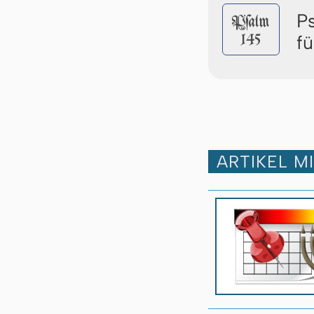
P
Pſalm
145
f
ARTIKEL M