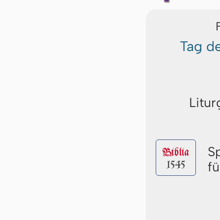
Tag de
Litur
S
Biblia
1545
f