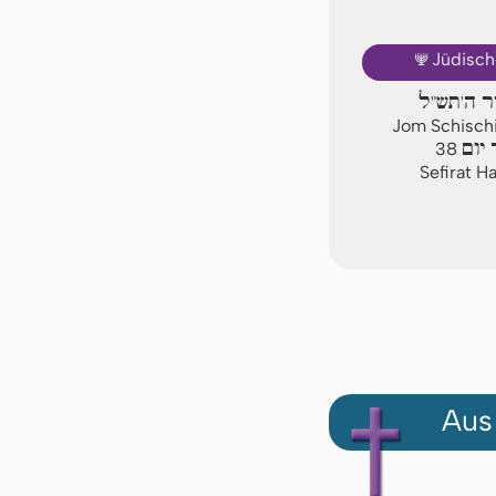
🕎
Jüdisch
יר ה'תש"ל
Jom Schischi
יום
38
Sefirat H
Aus