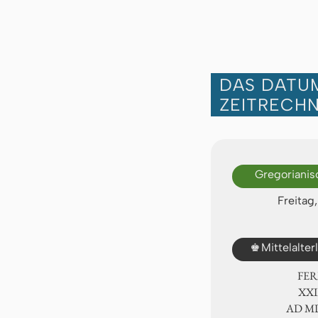
DAS DATUM
ZEITRECH
Gregorianis
Freitag
♚
Mittelalte
FER
ⅩⅩⅨ
AD Ⅿ