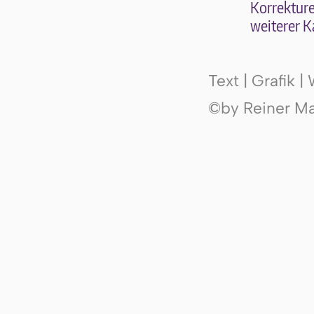
Kor­rek­tu­r
wei­te­rer K
Text | Grafik 
©by Reiner Mak