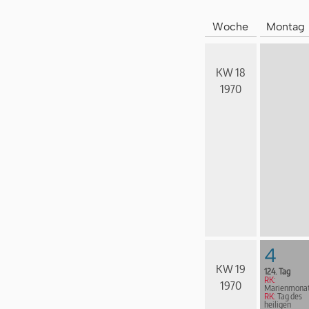
Woche
Montag
KW 18
1970
4
KW 19
124. Tag
RK:
1970
Marienmona
RK:
Tag des
heiligen