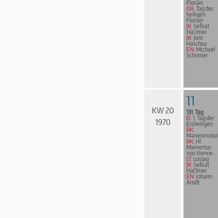
Florian
OA:
Tag des
heiligen
Florian
JK:
Sefirat
HaOmer
JK:
Jom
Haschoa
EN:
Michael
Schirmer
11
KW 20
131. Tag
D:
1. Tag der
1970
Eisheiligen
RK:
Marienmona
RK:
Hl.
Mamertus
von Vienne
LT:
Lostag
JK:
Sefirat
HaOmer
EN:
Johann
Arndt