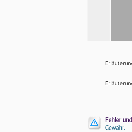
Erläuteru
Er­läu­te­r
Fehler und
Gewähr.