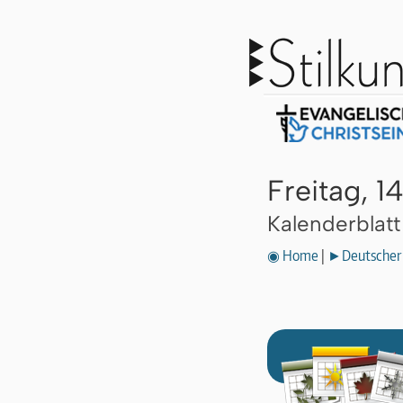
Freitag, 1
Kalenderblat
◉ Home
|
►Deutscher 