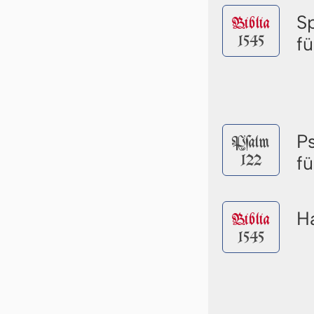
S
Biblia
1545
f
P
Pſalm
122
f
Ha
Biblia
1545