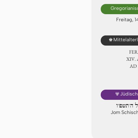
Gregorianis
Freitag, 
♚
Mittelalte
FER
ⅩⅣ. 
AD
🕎
Jüdisch
ל ה'תשפ"ו
Jom Schischi