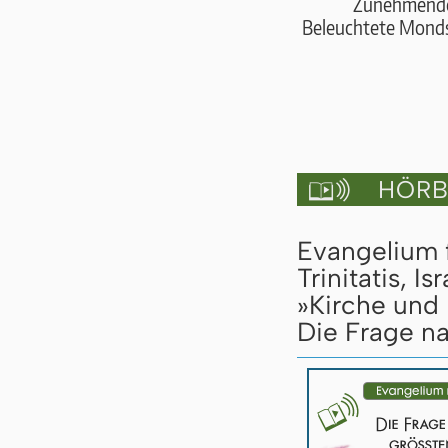
Zunehmend
Beleuchtete Monds
HÖRBU

Evangelium 
Trinitatis, 
»Kirche und I
Die Frage n