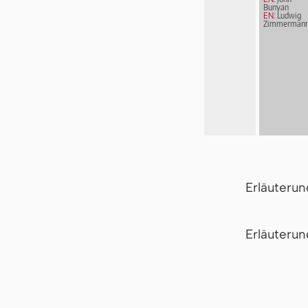
Bunyan
EN:
Ludwig
Zimmerman
Erläuteru
Er­läu­te­r