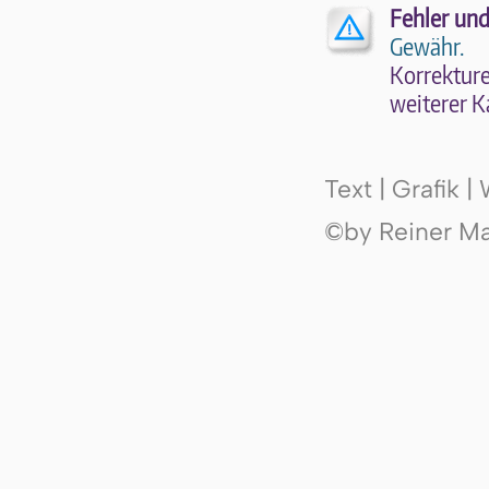
Fehler und
Gewähr.
Kor­rek­tu­r
wei­te­rer K
Text | Grafik 
©by Reiner Mak