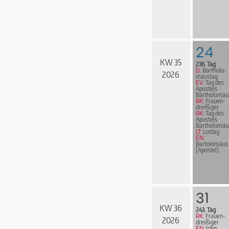
24
KW 35
236. Tag
D:
Bar­tho­lo­
2026
mä­us­tag
EV:
Tag des
Apostels
Bartholomäu
RK:
Frau­en­
drei­ßi­ger
RK:
Tag des
Apostels
Bartholomäu
LT:
Lostag
EN:
Bartolomäus
[Apostel]
31
KW 36
243. Tag
RK:
Frau­en­
2026
drei­ßi­ger
EN:
John