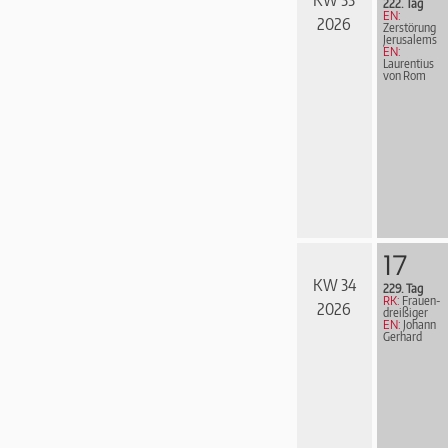
222. Tag
EN:
2026
Zerstörung
Jerusalems
EN:
Laurentius
von Rom
17
KW 34
229. Tag
RK:
Frau­en­
2026
drei­ßi­ger
EN:
Johann
Gerhard