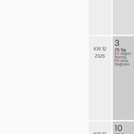
3
KW 32
215. Tag
EU:
August­
2026
fei­er­tag
EN:
Josua
Stegmann
10
KW 33