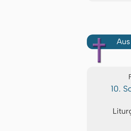
Aus
10. S
Litur