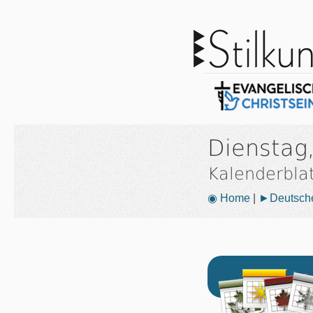
Dienstag
Kalenderbla
◉ Home
|
►Deutsche