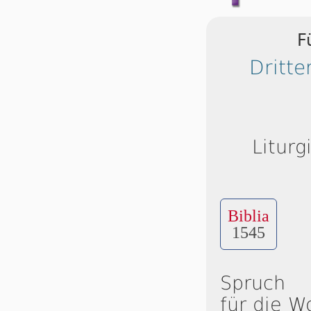
F
Dritt
Liturg
Biblia
1545
Spruch
für die W