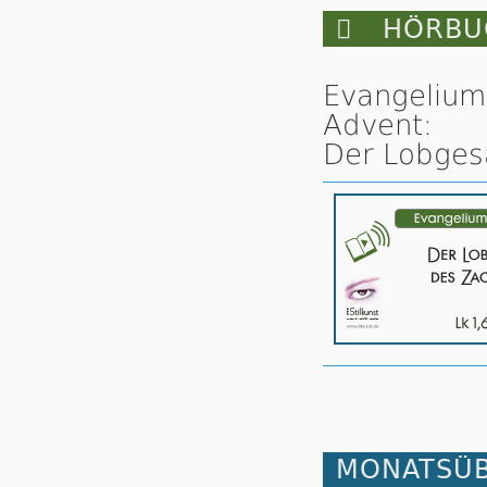

HÖRBUC
Evangelium
Advent:
Der Lobgesa
MONATSÜB