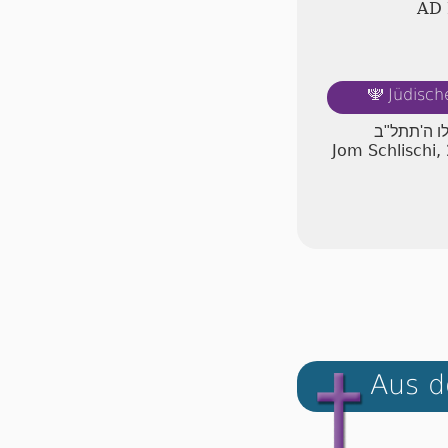
AD
Jüdisch
🕎
לו ה'תתל"ב
Jom Schlischi,
Aus d