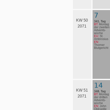
7
KW 50
341. Tag
BT:
Montag
2071
der zweiten
Advents­
woche
EU:
St.
Ambrosius
EN:
Thorner
Blutgericht
14
KW 51
348. Tag
BT:
Montag
2071
der dritten
Advents­
woche
EN:
John
Oldcastle