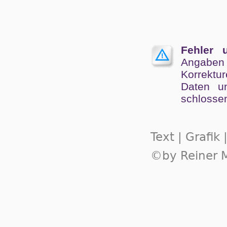
Fehler 
Angaben
Kor­rek­tu
Da­ten un
schlos­se
Text | Grafik
©by Reiner M