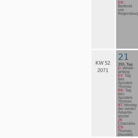
EN:
Berthold
von
Regensbur
21
KW 52
355. Tag
D:
Win­ter­
2071
an­fang
EV:
Tag
des
Apostels
Thomas
RK:
Tag
des
Apostels
Thomas
BT:
Montag
der vierten
Advents­
woche
JK:
Chanukka
EN:
Thomas
[Apostel]