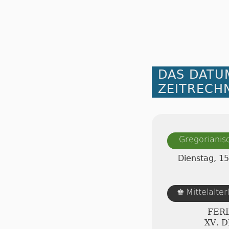
DAS DATU
ZEITRECH
Gregorianis
Dienstag, 1
Mittelalte
♚
FERI
ⅩⅤ. 