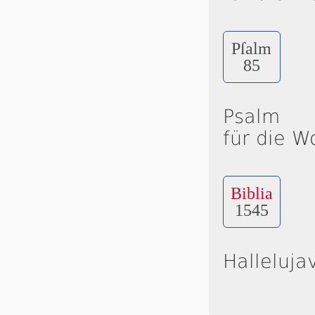
Pſalm
85
Psalm
für die W
Biblia
1545
Halleluja