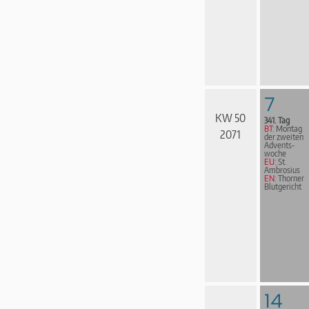
7
KW 50
341. Tag
BT:
Montag
2071
der zweiten
Advents­
woche
EU:
St.
Ambrosius
EN:
Thorner
Blutgericht
14