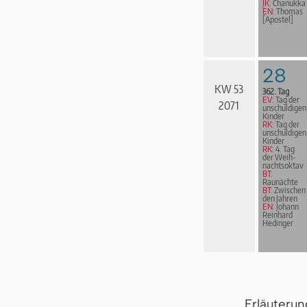
JK:
Chanukka
EN:
Thomas
[Apostel]
28
KW 53
362. Tag
EV:
Tag der
2071
unschuldigen
Kinder
RK:
Tag der
unschuldigen
Kinder
RK:
4. Tag
der Weih­
nachts­ok­tav
BT:
Raunächte
BT:
Zwischen
den Jahren
EN:
Johann
Reinhard
Hedinger
Erläuteru