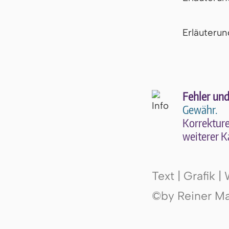
Er­läu­te­r
Fehler und
Gewähr.
Kor­rek­tu­r
wei­te­rer K
Text | Grafik 
©by Reiner Mak