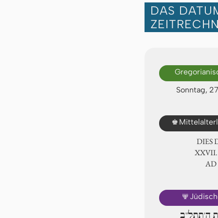
DAS DATUM
ZEITRECH
Gregorianis
Sonntag, 2
♚
Mittelalte
DIES
ⅩⅩⅦ.
AD
🕎
Jüdisch
ת ה'תתל"ב