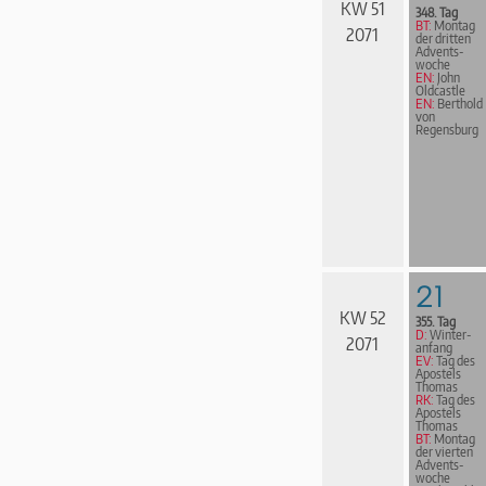
KW 51
348. Tag
BT:
Montag
2071
der dritten
Advents­
woche
EN:
John
Oldcastle
EN:
Berthold
von
Regensburg
21
KW 52
355. Tag
D:
Win­ter­
2071
an­fang
EV:
Tag des
Apostels
Thomas
RK:
Tag des
Apostels
Thomas
BT:
Montag
der vierten
Advents­
woche