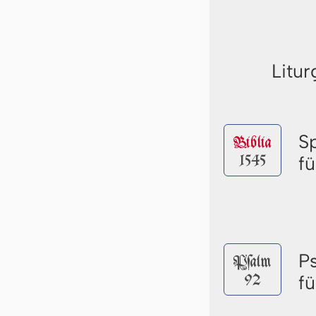
Litur
S
Biblia
1545
fü
P
Pſalm
92
fü