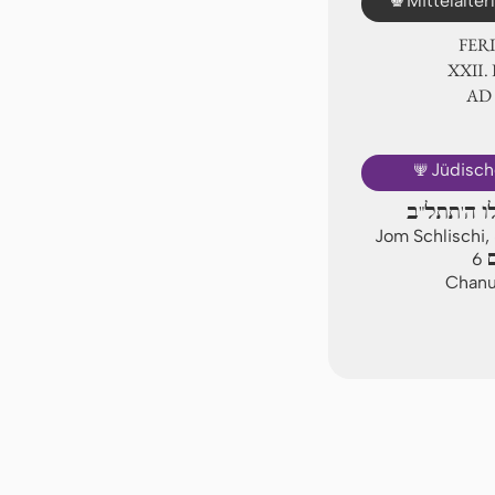
Mittelalte
FER
ⅩⅫ. 
AD
🕎
Jüdisch
לו ה'תתל"ב
Jom Schlischi,
ם
6
Chanuk