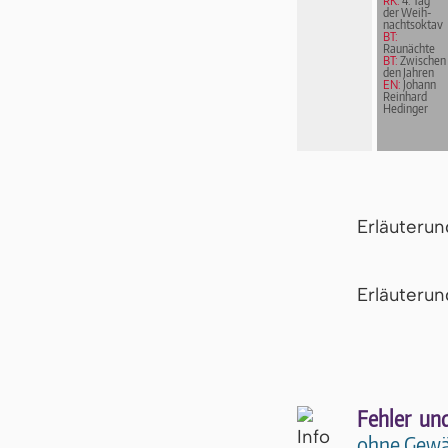
RK:
4. Tag
der Weih­
nachts­ok­tav
BT:
Raunächte
BT:
Zwischen
den Jahren
EN:
Johann
Reinhard
Hedinger
Erläuteru
Er­läu­te­r
Fehler un
ohne Gewä