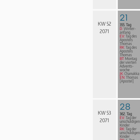
21
KW 52
355. Tag
D:
Win­ter­
2071
an­fang
EV:
Tag des
Apostels
Thomas
RK:
Tag des
Apostels
Thomas
BT:
Montag
der vierten
Advents­
woche
JK:
Chanukka
EN:
Thomas
[Apostel]
28
KW 53
362. Tag
EV:
Tag der
2071
unschuldigen
Kinder
RK:
Tag der
unschuldigen
Kinder