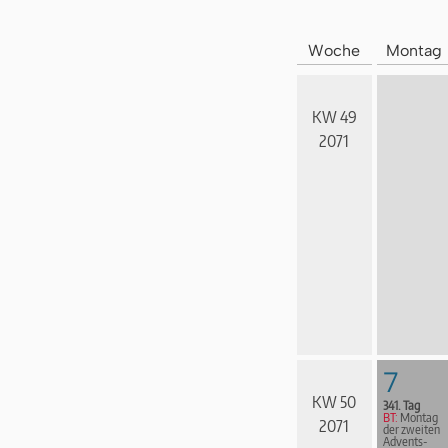
Woche
Montag
KW 49
2071
7
KW 50
341. Tag
BT:
Montag
2071
der zweiten
Advents­