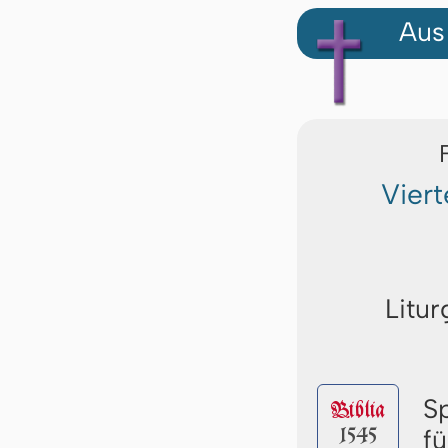
Aus
Vier
Litur
S
Biblia
1545
f