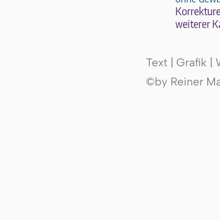
Kor­rek­tu­r
wei­te­rer K
Text | Grafik 
©by Reiner Mak