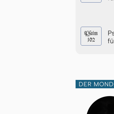
P
Pſalm
102
f
DER MOND 