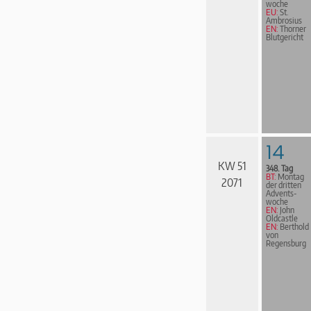
woche
EU:
St.
Ambrosius
EN:
Thorner
Blutgericht
14
KW 51
348. Tag
BT:
Montag
2071
der dritten
Advents­
woche
EN:
John
Oldcastle
EN:
Berthold
von
Regensburg