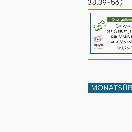
)
38.39-56
MONATSÜB