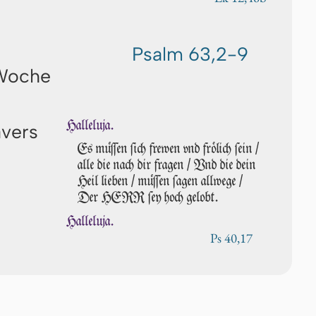
Psalm 63,2-9
 Woche
Halleluja.
avers
Es müſſen ſich frewen vnd frö­lich ſein /
alle die nach dir fragen / Vnd die dein
Heil lie­ben / müſſen ſa­gen allwege /
Der HERR ſey hoch gelobt.
Halleluja.
Ps 40,17