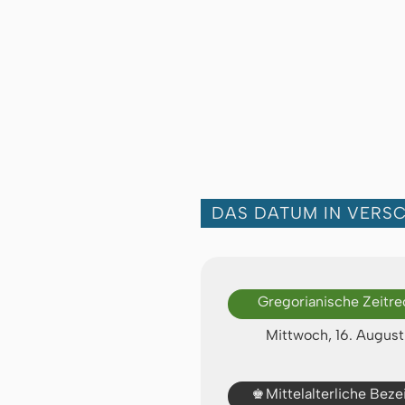
DAS DATUM IN VERS
Gregorianische Zeitr
Mittwoch, 16. Augus
♚
Mittelalterliche Bez