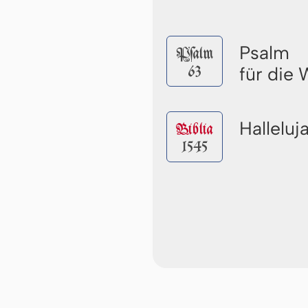
Psalm
Pſalm
63
für die
Halleluj
Biblia
1545