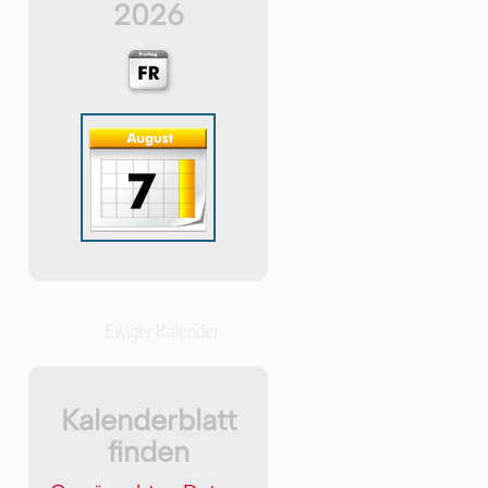
2026
Ewiger Kalender
Kalenderblatt
finden