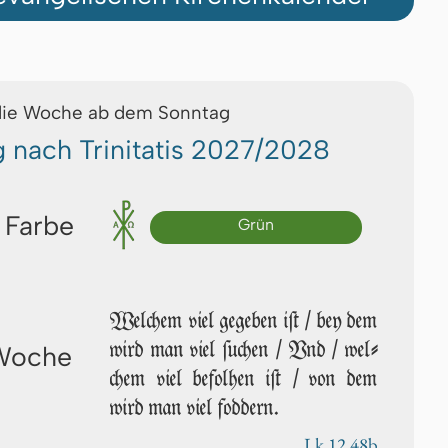
die Woche ab dem Sonntag
g nach Trinitatis 2027/2028
 Farbe
Grün
Welchem viel gegeben iſt / bey dem
wird man viel ſu­chen / Vnd / wel­
 Woche
chem viel be­fol­hen iſt / von dem
wird man viel foddern.
Lk 12,48b