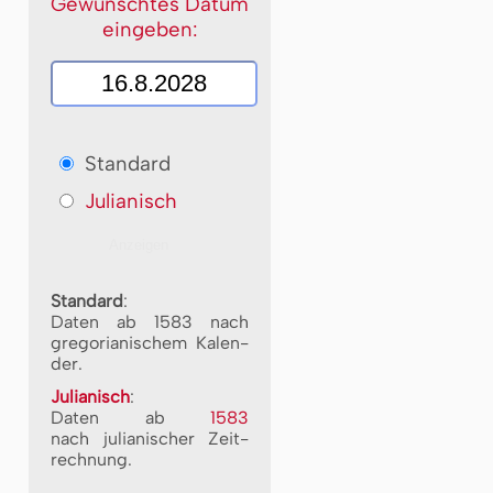
Gewünschtes Datum
eingeben:
Standard
Julianisch
Standard
:
Daten ab 1583 nach
gre­go­ri­a­ni­schem Ka­len­
der.
Julianisch
:
Daten ab
1583
nach ju­li­a­ni­scher Zeit­
rech­nung.