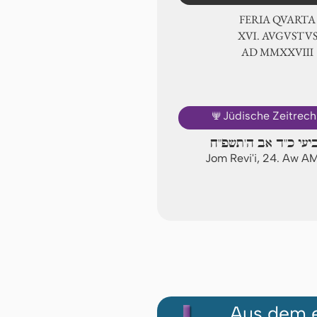
FERIA QUARTA
ⅩⅥ. AVGVSTV
AD ⅯⅯⅩⅩⅧ
🕎
Jüdische Zeitrec
ביעי כ"ד אב ה'תשפ"ח
Jom Revi'i, 24. Aw A
Aus dem e