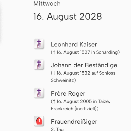
Mittwoch
16. August 2028
Leonhard Kaiser
(† 16. August 1527 in Schärding)
Johann der Beständige
(† 16. August 1532 auf Schloss
Schweinitz)
Frère Roger
(† 16. August 2005 in Taizé,
Frankreich [inoffiziell])
Frau­en­drei­ßi­ger
2. Tag