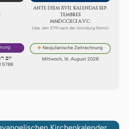
ANTE DIEM XVII. KA­LEN­DAS SEP­
S
TEMB­RES
ⅯⅯⅮⅭⅭⅩⅭⅠ A.V.C.
(das Jahr 2791 nach der Gründung Roms)
hnung
✙
Neojulianische Zeitrechnung
יום ר
Mittwoch, 16. August 2028
M 5788
vangelischen Kirchenkalender